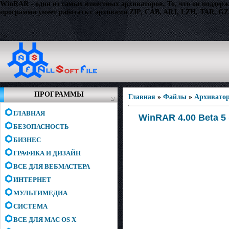
WinRAR - один из самых известных архиваторов. То, что он поддерж
программа умеет работать с архивами ZIP, CAB, ARJ, LZH, TAR, GZ,
">
ПРОГРАММЫ
Главная
»
Файлы
»
Архивато
ГЛАВНАЯ
WinRAR 4.00 Beta 5 
БЕЗОПАСНОСТЬ
БИЗНЕС
ГРАФИКА И ДИЗАЙН
ВСЕ ДЛЯ ВЕБМАСТЕРА
ИНТЕРНЕТ
МУЛЬТИМЕДИА
СИСТЕМА
ВСЕ ДЛЯ MAC OS X