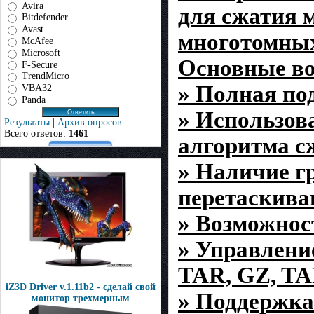
Avira
для сжатия 
Bitdefender
Avast
многотомных
McAfee
Microsoft
Основные в
F-Secure
TrendMicro
» Полная по
VBA32
Panda
» Использов
Результаты
|
Архив опросов
Всего ответов:
1461
алгоритма с
» Наличие г
перетаскиван
» Возможнос
» Управлени
TAR, GZ, TA
iZ3D Driver v.1.11b2 - сделай свой
» Поддержка
монитор трехмерным