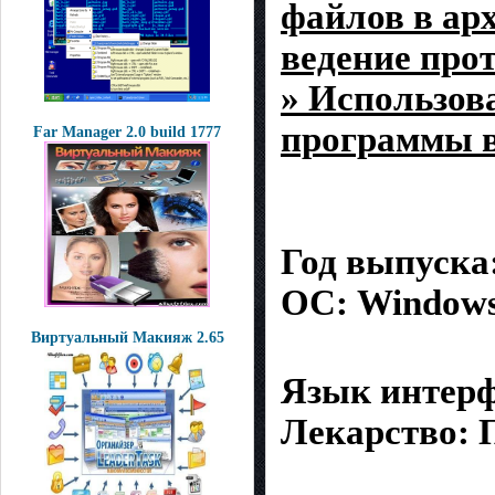
файлов в ар
ведение про
» Использов
программы в
Far Manager 2.0 build 1777
Год выпуска:
ОС: W
Виртуальный Макияж 2.65
Язык интерф
Лекарст