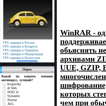
WinRAR - оди
поддерживае
VPS серверы в России
VPS серверы в Беларуси
обьяснять не
VPS серверы в Германии
VPS серверы в Нидерландах
архивами ZIP
VPS серверы в Казахстане
UUE, GZIP, B
Опрос
многочислен
Какой по вашему мнению
антивирус, лучший?
шифрование,
Kaspersky
dr.Web
которых сте
NOD 32
Symantec
Norton
чем при обы
AVG