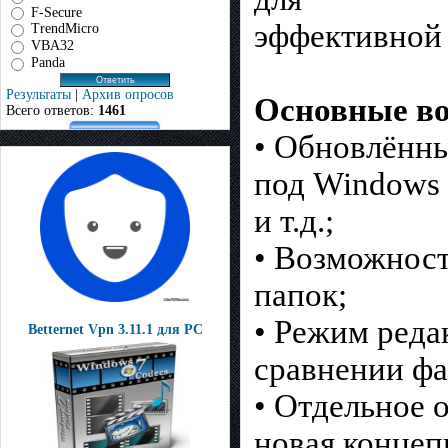
F-Secure
эффективной 
TrendMicro
VBA32
Panda
Результаты
|
Архив опросов
Основные во
Всего ответов:
1461
• Обновлённы
под Windows 
и т.д.;
• Возможност
папок;
• Режим реда
Betternet Vpn 3.11.1 для PC
сравнении фа
• Отдельное 
новая концеп