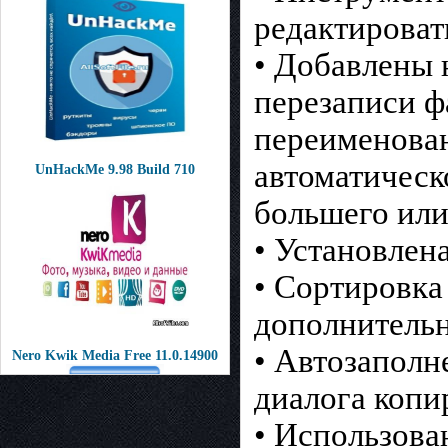
редактироват
• Добавлены 
перезаписи ф
переименова
автоматическ
UnHackMe 9.98 Build 710
большего или
• Установлен
• Сортировка
дополнительн
• Автозаполн
Nero Kwik Media Free 11.0.14900
диалога копир
• Использова