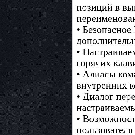
позиций в вы
переименовани
• Безопасное
дополнитель
• Настраивае
горячих клав
• Алиасы ком
внутренних к
• Диалог пер
настраиваемы
• Возможност
пользователя