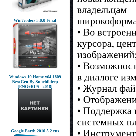
владельцам
широкоформа
Win7codecs 3.0.0 Final
• Во встроен
курсора, цен
изображений
• Возможност
в диалоге из
Windows 10 Home x64 1809
NextGen By Sunehildeep
• Журнал фай
[ENG+RUS | 2018]
• Отображени
• Поддержка 
системных пл
• Инструмент
Google Earth 2010 5.2 rus