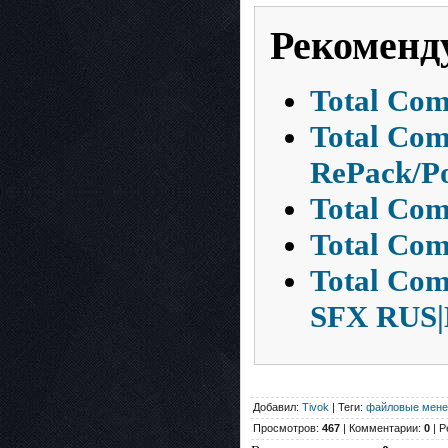
Рекоменд
Total Com
Total Com
RePack/Po
Total Com
Total Com
Total Com
SFX RUS
Добавил:
Tivok
| Теги:
файловые мен
Просмотров:
467
| Комментарии:
0
| Р