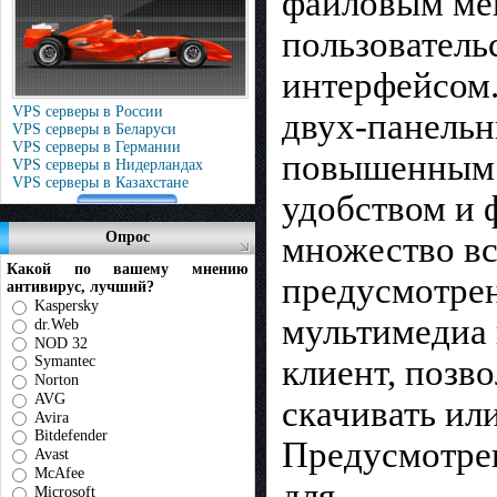
файловым ме
пользователь
интерфейсом
VPS серверы в России
двух-панельн
VPS серверы в Беларуси
VPS серверы в Германии
повышенным
VPS серверы в Нидерландах
VPS серверы в Казахстане
удобством и 
Опрос
множество вс
Какой по вашему мнению
предусмотре
антивирус, лучший?
Kaspersky
мультимедиа 
dr.Web
NOD 32
клиент, поз
Symantec
Norton
AVG
скачивать ил
Avira
Bitdefender
Предусмотре
Avast
McAfee
для
Microsoft