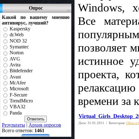
Windows, х
Опрос
Какой по вашему мнению
Все матери
антивирус, лучший?
Kaspersky
популярным
dr.Web
NOD 32
позволяет м
Symantec
Norton
истинное у
AVG
Avira
проекта, к
Bitdefender
Avast
McAfee
релаксаци
Microsoft
F-Secure
времени за 
TrendMicro
VBA32
Panda
Virtual_Girls_Desktop_2
Дата:
31.01.2011
/ Категория:
Обои и 
Результаты
|
Архив опросов
Всего ответов:
1461