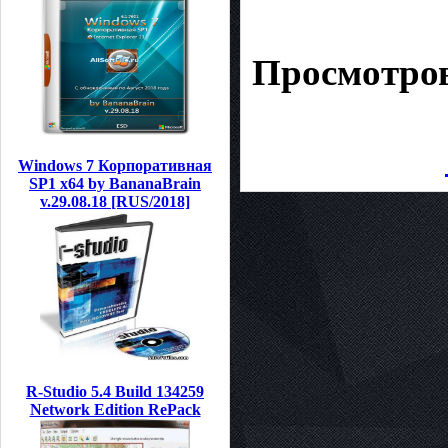
Просмотров
Windows 7 Корпоративная
SP1 x64 by BananaBrain
v.29.08.18 [RUS/2018]
R-Studio 5.4 Build 134259
Network Edition RePack