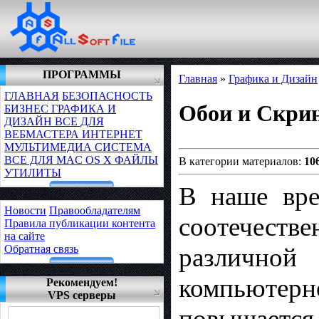
ПРОГРАММЫ
Главная
»
Графика и Дизайн
ГЛАВНАЯ
БЕЗОПАСНОСТЬ
Обои и Скри
БИЗНЕС
ГРАФИКА И
ДИЗАЙН
ВСЕ ДЛЯ
ВЕБМАСТЕРА
ИНТЕРНЕТ
МУЛЬТИМЕДИА
СИСТЕМА
ВСЕ ДЛЯ MAC OS X
ФАЙЛЫ
В категории материалов:
10
УТИЛИТЫ
В наше вре
Новости
Правообладателям
соотечеств
Правила публикации контента
на сайте
Обратная связь
различно
компьютерн
Рекомендуем!
VPS серверы
повышается.