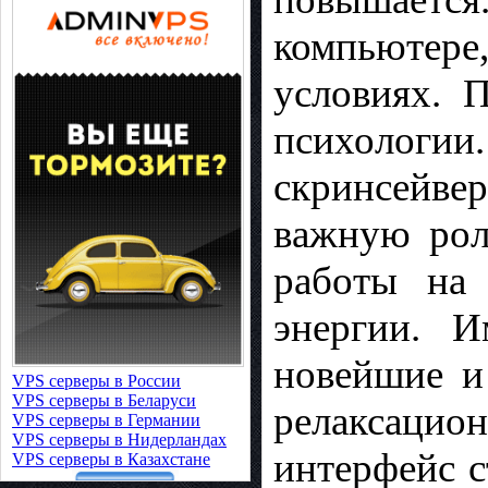
компьютер
условиях. 
психологии
скринсейв
важную роль
работы на 
энергии. 
новейшие и
VPS серверы в России
VPS серверы в Беларуси
релаксацио
VPS серверы в Германии
VPS серверы в Нидерландах
интерфейс с
VPS серверы в Казахстане