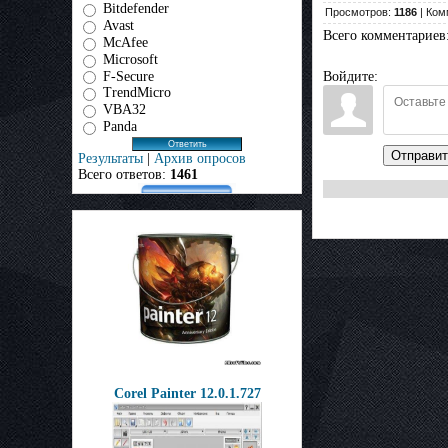
Bitdefender
Просмотров:
1186
| Ком
Avast
Всего комментариев
McAfee
Microsoft
F-Secure
Войдите:
TrendMicro
VBA32
Panda
Отправит
Результаты
|
Архив опросов
Всего ответов:
1461
Corel Painter 12.0.1.727