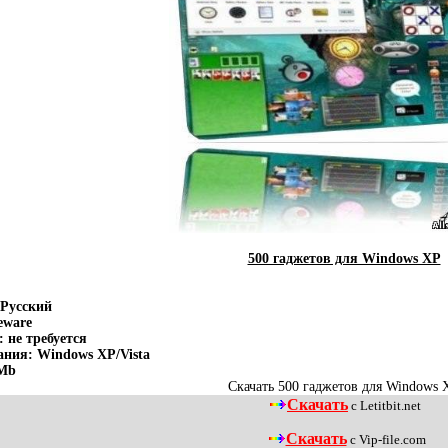
500 гаджетов для Windows XP
 Русский
eware
 не требуется
ния: Windows XP/Vista
 Mb
Скачать 500 гаджетов для Windows 
Скачать
с Letitbit.net
Скачать
с Vip-file.com