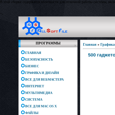
В этой сборке содержатся полезности для отличной работы системы, вкл
">
ПРОГРАММЫ
Главная
»
Графика
ГЛАВНАЯ
500 гаджет
БЕЗОПАСНОСТЬ
БИЗНЕС
ГРАФИКА И ДИЗАЙН
ВСЕ ДЛЯ ВЕБМАСТЕРА
ИНТЕРНЕТ
МУЛЬТИМЕДИА
СИСТЕМА
ВСЕ ДЛЯ MAC OS X
ФАЙЛЫ