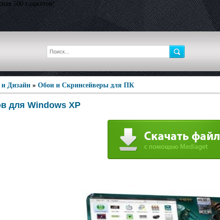
ючая 500 гаджетов!
 и Дизайн
»
Обои и Скринсейверы для ПК
ов для Windows XP