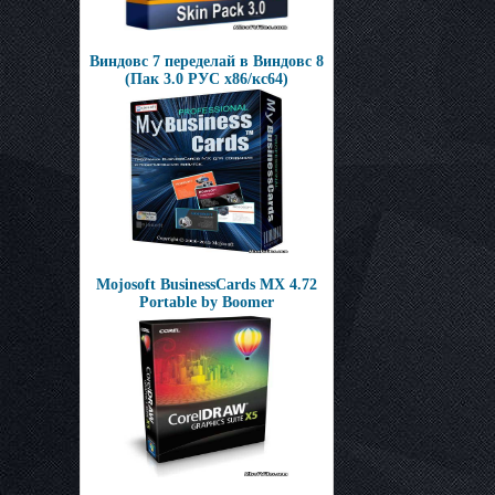
Виндовс 7 переделай в Виндовс 8
(Пак 3.0 РУС х86/кс64)
Mojosoft BusinessCards MX 4.72
Portable by Boomer