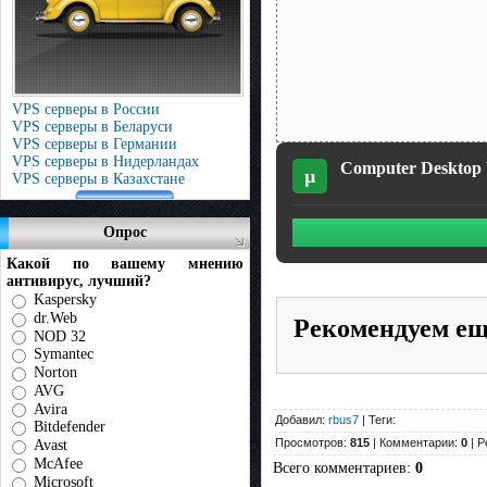
VPS серверы в России
VPS серверы в Беларуси
VPS серверы в Германии
VPS серверы в Нидерландах
Computer Desktop W
µ
VPS серверы в Казахстане
Опрос
Какой по вашему мнению
антивирус, лучший?
Kaspersky
dr.Web
Рекомендуем е
NOD 32
Symantec
Norton
AVG
Avira
Добавил:
rbus7
| Теги:
Bitdefender
Просмотров:
815
| Комментарии:
0
| Р
Avast
McAfee
Всего комментариев
:
0
Microsoft