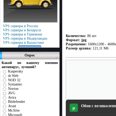
VPS серверы в России
VPS серверы в Беларуси
VPS серверы в Германии
Количество:
86 шт.
VPS серверы в Нидерландах
Формат: jpg
VPS серверы в Казахстане
Разрешение:
1600x1200 - 4608
Размер архива:
121,11 Мб
Опрос
Какой по вашему мнению
антивирус, лучший?
Kaspersky
dr.Web
NOD 32
Symantec
Norton
AVG
Avira
Bitdefender
Обои с великолепн
Avast
µ
McAfee
Microsoft