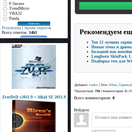
F-Secure
TrendMicro
VBA32
Panda
Результаты
|
Архив опросов
Рекомендуем е
Всего ответов:
1461
Топ 12 лучших скринс
Новые темы и дримы 
Большой пак новейши
Longhorn SkinPack 1.
Подборка тем для Win
Добавил:
runikx
| Теги:
Обои
,
Скринсе
Просмотров:
756
| Комментарии:
0
| Р
ZverDvD v2011.9 + Alkid SE 2011.9
Всего комментариев
:
0
Войдите: