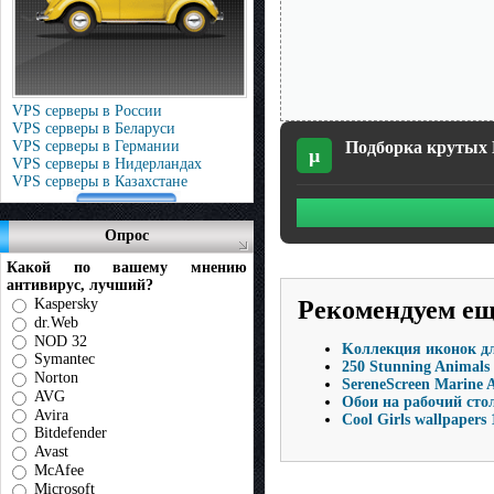
VPS серверы в России
VPS серверы в Беларуси
VPS серверы в Германии
Подборка крутых H
µ
VPS серверы в Нидерландах
VPS серверы в Казахстане
Опрос
Какой по вашему мнению
антивирус, лучший?
Kaspersky
Рекомендуем е
dr.Web
NOD 32
Kоллекция иконок дл
Symantec
250 Stunning Animals
Norton
SereneScreen Marine A
AVG
Обои на рабочий сто
Avira
Cool Girls wallpapers 
Bitdefender
Avast
McAfee
Microsoft