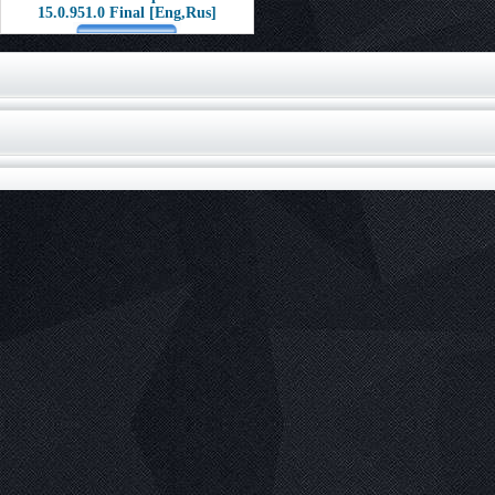
15.0.951.0 Final [Eng,Rus]