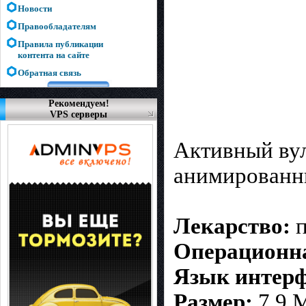
Новости
Правообладателям
Правила публикации
контента на сайте
Обратная связь
Рекомендуем!
VPS серверы
Активный вул
анимированны
Лекарство:
п
Операционна
Язык интерф
Размер:
7.9 