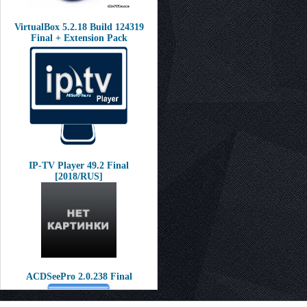
VirtualBox 5.2.18 Build 124319
Final + Extension Pack
IP-TV Player 49.2 Final
[2018/RUS]
ACDSeePro 2.0.238 Final