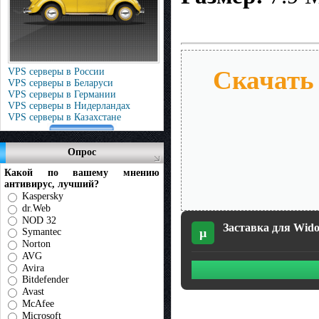
Скачать 
VPS серверы в России
VPS серверы в Беларуси
VPS серверы в Германии
VPS серверы в Нидерландах
VPS серверы в Казахстане
Опрос
Какой по вашему мнению
антивирус, лучший?
Kaspersky
dr.Web
NOD 32
Заставка для Wido
µ
Symantec
Norton
AVG
Avira
Bitdefender
Avast
McAfee
Microsoft