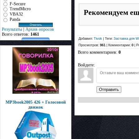
F-Secure
TrendMicro
Рекомендуем е
VBA32
Panda
Результаты
|
Архив опросов
Всего ответов:
1461
Добавил:
Tivok
| Теги:
Заставка для W
Просмотров:
961
| Комментарии:
0
| Р
Всего комментариев
:
0
Войдите:
Отправить
MP3book2005 426 + Голосовой
движок