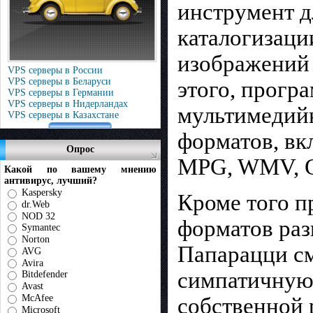
инструмент д
каталогизаци
изображений
VPS серверы в России
VPS серверы в Беларуси
этого, прогр
VPS серверы в Германии
VPS серверы в Нидерландах
мультимедийн
VPS серверы в Казахстане
форматов, вк
Опрос
MPG, WMV, G
Какой по вашему мнению
антивирус, лучший?
Kaspersky
Кроме того п
dr.Web
NOD 32
форматов раз
Symantec
Norton
Папарацци с
AVG
Avira
симпатичную 
Bitdefender
Avast
McAfee
собственной 
Microsoft