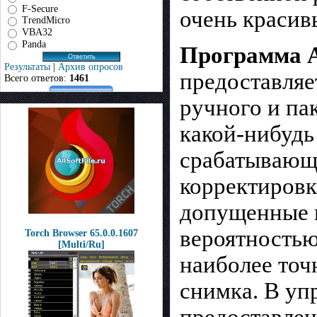
F-Secure
очень красив
TrendMicro
VBA32
Panda
Программа 
Результаты
|
Архив опросов
предоставляе
Всего ответов:
1461
ручного и па
какой-нибудь
срабатывающи
корректировк
допущенные п
вероятностью
Torch Browser 65.0.0.1607
[Multi/Ru]
наиболее точ
снимка. В уп
предоставлен