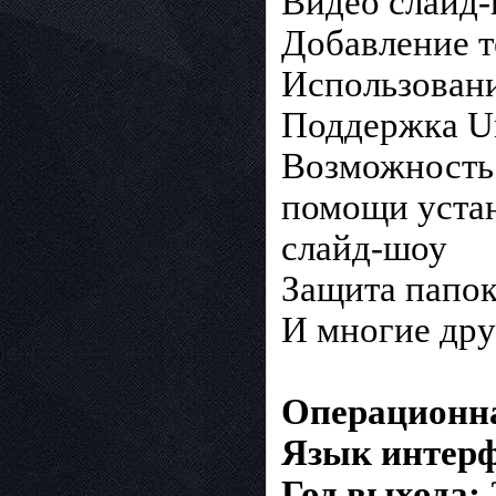
Видео слайд-
Добавление т
Использован
Поддержка U
Возможность
помощи устан
слайд-шоу
Защита папо
И многие дру
Операционна
Язык интерф
Год выхода: