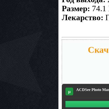
Размер:
74.1
Лекарство:
П
Скач
ACDSee Photo Mana
µ