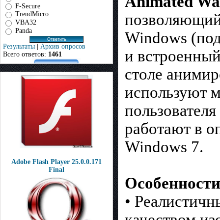
Animated Wa
F-Secure
TrendMicro
позволяющий
VBA32
Panda
Windows (под
Результаты
|
Архив опросов
и встроенный
Всего ответов:
1461
столе аними
используют 
пользователя
работают в о
Windows 7.
Adobe Flash Player 25.0.0.171
Final
Особенности
• Реалистич
качеством из