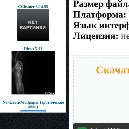
Размер файл
CCleaner 3.14.95
Платформа:
Язык интерф
Лицензия:
не
DirectX 11
Скачат
NewEroticWallpaper (эротические
обои)