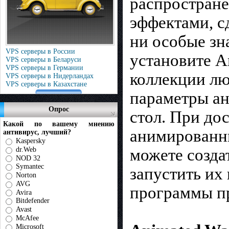
распростран
эффектами, с
ни особые зн
VPS серверы в России
установите A
VPS серверы в Беларуси
VPS серверы в Германии
коллекции лю
VPS серверы в Нидерландах
VPS серверы в Казахстане
параметры ан
Опрос
стол. При до
Какой по вашему мнению
анимированны
антивирус, лучший?
Kaspersky
dr.Web
можете созда
NOD 32
Symantec
запустить их
Norton
AVG
программы пр
Avira
Bitdefender
Avast
McAfee
Microsoft