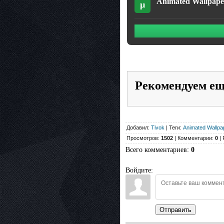
Animated Wallpape
µ
Рекомендуем е
Добавил:
Tivok
| Теги:
Animated Wallpa
Просмотров:
1502
| Комментарии:
0
| 
Всего комментариев
:
0
Войдите:
Отправить