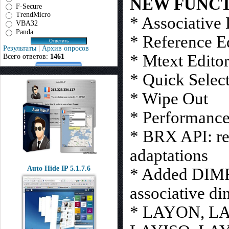
NEW FUNC
F-Secure
TrendMicro
* Associative
VBA32
Panda
* Reference E
Результаты
|
Архив опросов
* Mtext Edito
Всего ответов:
1461
* Quick Selec
* Wipe Out
* Performanc
* BRX API: re
adaptations
Auto Hide IP 5.1.7.6
* Added DIMR
associative d
* LAYON, L