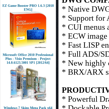
EZ Game Booster PRO 1.6.3 [2018
* Native DWG 
ENG]
* Support for
* CUI menus a
* ECW image 
* Fast LISP e
* Full ADS/SD
Microsoft Office 2010 Professional
Plus - Visio Premium - Project
* New highly
14.0.6123.5001 SP1 [2012/64]
* BRX/ARX s
PRODUCTI
* Powerful Dr
* Dockable Pr
Windows 7 Skins Mega Pack x64