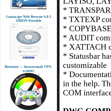
LAYISO, LAYU
* TRANSPAR
* TXTEXP com
Lunascape Web Browser 6.0.3
ORION Portable
* COPYBASE
* AUDIT co
* XATTACH co
* Statusbar ha
customizable
Betternet — бесплатный VPN-
клиент
* Documentati
in the help. T
COM interfac
DWG COMPA