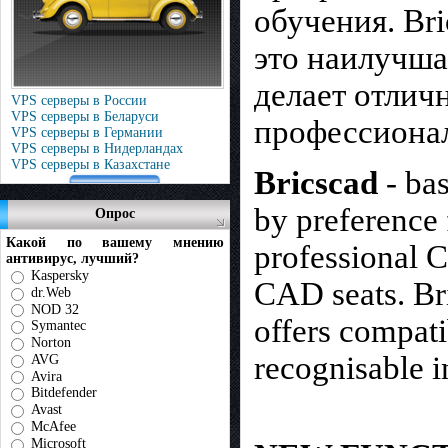
обучения. Br
это наилучша
делает отлич
VPS серверы в России
VPS серверы в Беларуси
профессионал
VPS серверы в Германии
VPS серверы в Нидерландах
VPS серверы в Казахстане
Bricscad
- ba
by preference 
Опрос
Какой по вашему мнению
professional C
антивирус, лучший?
Kaspersky
CAD seats. Br
dr.Web
NOD 32
offers compat
Symantec
Norton
recognisable in
AVG
Avira
Bitdefender
Avast
McAfee
Microsoft