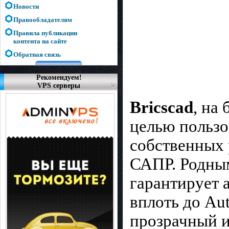
Новости
Правообладателям
Правила публикации
контента на сайте
Обратная связь
Рекомендуем!
VPS серверы
Bricscad
, на
целью пользо
собственных 
САПР. Родным
гарантирует
вплоть до Au
прозрачный и