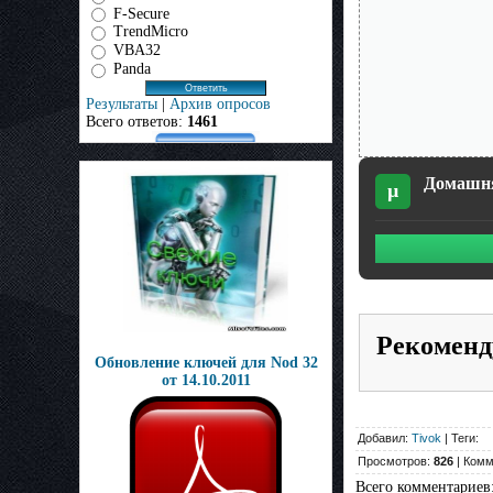
F-Secure
TrendMicro
VBA32
Panda
Результаты
|
Архив опросов
Всего ответов:
1461
Домашняя
µ
Рекоменд
Обновление ключей для Nod 32
от 14.10.2011
Добавил:
Tivok
| Теги:
Просмотров:
826
| Комм
Всего комментариев