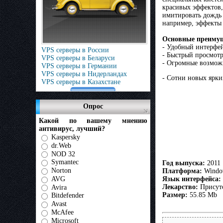
красивых эффектов,
имитировать дождь 
например, эффекты 
Основные преиму
- Удобный интерфей
VPS серверы в России
- Быстрый просмот
VPS серверы в Беларуси
- Огромные возможн
VPS серверы в Германии
VPS серверы в Нидерландах
- Сотни новых ярки
VPS серверы в Казахстане
Опрос
Какой по вашему мнению
антивирус, лучший?
Kaspersky
dr.Web
NOD 32
Symantec
Год выпуска:
2011
Norton
Платформа:
Window
AVG
Язык интерфейса:
Лекарство:
Присут
Avira
Размер:
55.85 Mb
Bitdefender
Avast
McAfee
Microsoft