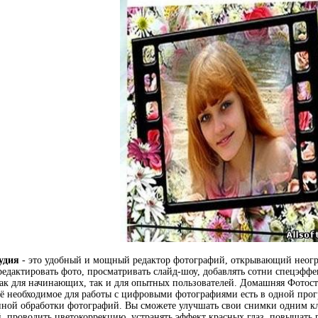
удия
- это удобный и мощный редактор фотографий, открывающий неогр
редактировать фото, просматривать слайд-шоу, добавлять сотни спецэффе
ак для начинающих, так и для опытных пользователей. Домашняя Фотост
сё необходимое для работы с цифровыми фотографиями есть в одной про
енной обработки фотографий. Вы сможете улучшать свои снимки одним 
, проводить цветокоррекцию, устранять эффект красных глаз, повышать р