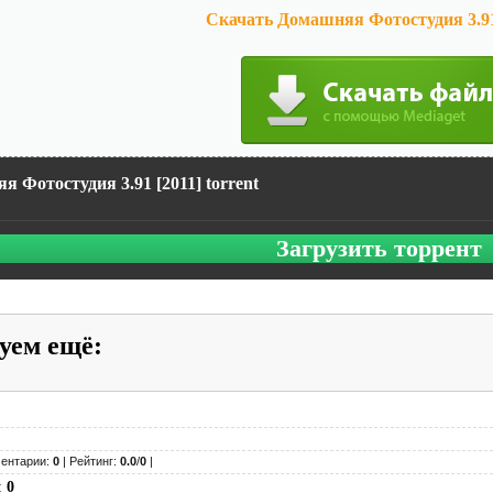
Скачать Домашняя Фотостудия 3.91 
 Фотостудия 3.91 [2011] torrent
Загрузить торрент
уем ещё
:
ентарии:
0
| Рейтинг:
0.0
/
0
|
:
0