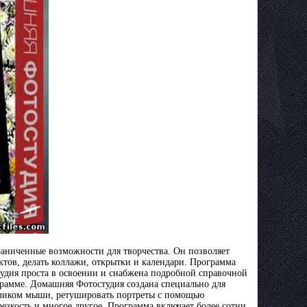
аниченные возможности для творчества. Он позволяет
ктов, делать коллажи, открытки и календари. Программа
удия проста в освоении и снабжена подробной справочной
грамме. Домашняя Фотостудия создана специально для
кликом мыши, ретушировать портреты с помощью
езкость и многое другое. Программа включает более сотни