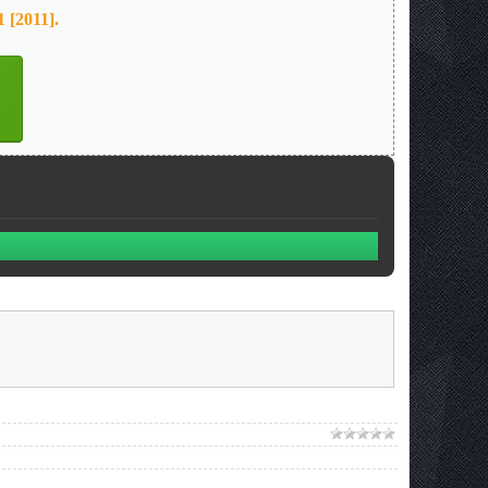
[2011].