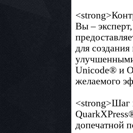
<strong>Конт
Вы – эксперт
предоставляе
для создания
улучшенными 
Unicode® и O
желаемого эф
<strong>Шаг 
QuarkXPress®
допечатной по