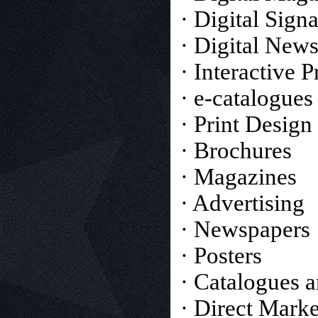
· Digital Sign
· Digital New
· Interactive P
· e-catalogues
· Print Design
· Brochures
· Magazines
· Advertising
· Newspapers
· Posters
· Catalogues a
· Direct Marke