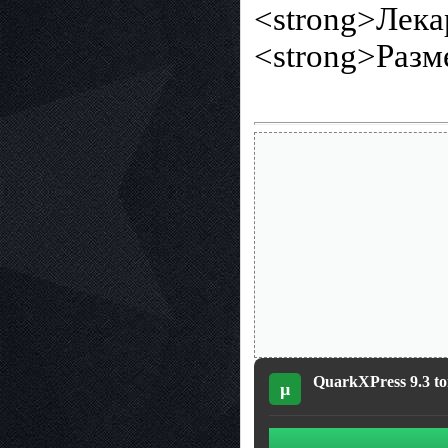
<strong>Лека
<strong>Разм
QuarkXPress 9.3 to
µ