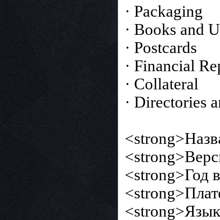
· Packaging
· Books and U
· Postcards
· Financial Re
· Collateral
· Directories 
<strong>Назв
<strong>Верси
<strong>Год 
<strong>Плат
<strong>Язык 