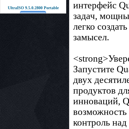
интерфейс Qu
UltraISO 9.5.0.2800 Portable
задач, мощны
легко создать
замысел.
<strong>Увер
Запустите Qu
двух десятил
продуктов дл
инноваций, Q
возможность 
контроль над