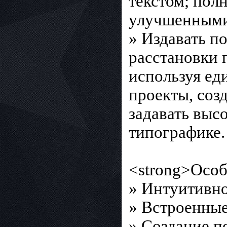
текстом; пол
улучшенными
» Издавать п
расстановки 
используя ед
проекты, соз
задавать выс
типографике.
<strong>Особ
» Интуитивн
» Встроенные
» Создание 