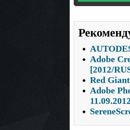
Рекоменд
AUTODES
Adobe Cre
[2012/RU
Red Giant 
Adobe Pho
11.09.201
SereneScr