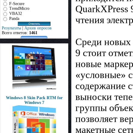
F-Secure
QuarkXPress 
TrendMicro
VBA32
чтения элект
Panda
Результаты
|
Архив опросов
Всего ответов:
1461
Среди новых 
9 стоит отме
новые маркер
«условные» с
содержание с
выноски тепе
Windows 8 Skin Pack RTM for
Windows 7
группы объек
позволяет ве
макетные сет