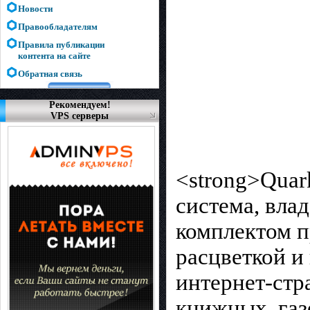
Новости
Правообладателям
Правила публикации
контента на сайте
Обратная связь
Рекомендуем!
VPS серверы
<strong>Quar
система, вл
комплектом п
расцветкой и
интернет-стр
книжных, газ