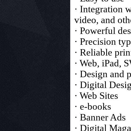
· Integration 
video, and ot
· Powerful des
· Precision t
· Reliable prin
· Web, iPad, S
· Design and 
· Digital Desi
· Web Sites
· e-books
· Banner Ads
· Digital Mag