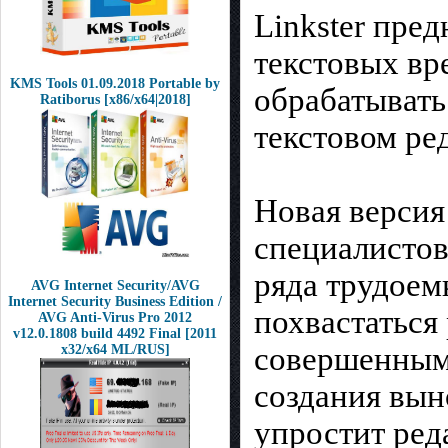
Linkster пред
текстовых вре
KMS Tools 01.09.2018 Portable by
обрабатывать
Ratiborus [x86/x64|2018]
текстовом ре
Новая версия
специалистов
ряда трудоем
AVG Internet Security/AVG
Internet Security Business Edition /
похвастаться
AVG Anti-Virus Pro 2012
v12.0.1808 build 4492 Final [2011
совершенными
x32/x64 ML/RUS]
создания вын
упростит ред