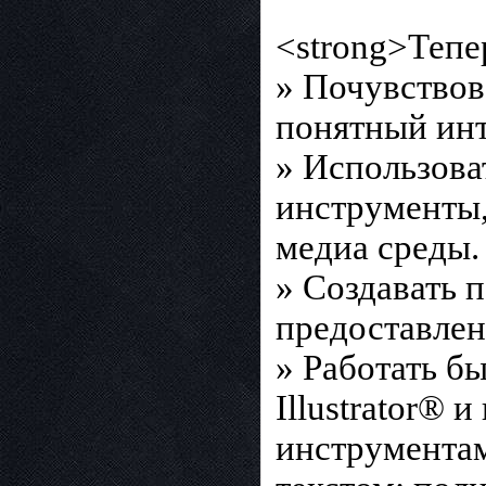
<strong>Тепе
» Почувствов
понятный инт
» Использова
инструменты,
медиа среды.
» Создавать 
предоставлен
» Работать б
Illustrator®
инструментам