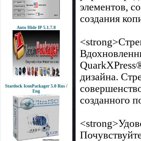
элементов, с
создания коп
Auto Hide IP 5.1.7.8
<strong>Стре
Вдохновленны
QuarkXPress®
дизайна. Стр
совершенствов
Stardock IconPackager 5.0 Rus /
Eng
созданного п
<strong>Удов
Почувствуйте