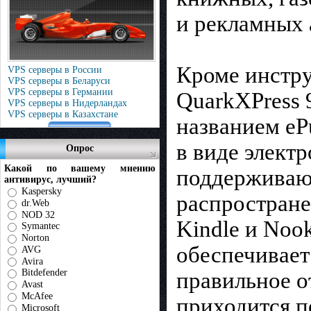
и рекламных 
Кроме инстру
VPS серверы в России
VPS серверы в Беларуси
VPS серверы в Германии
QuarkXPress 
VPS серверы в Нидерландах
VPS серверы в Казахстане
названием eP
в виде элект
Опрос
Какой по вашему мнению
поддерживаю
антивирус, лучший?
Kaspersky
распростране
dr.Web
NOD 32
Kindle и Noo
Symantec
Norton
обеспечивает
AVG
Avira
Bitdefender
правильное о
Avast
McAfee
приходится п
Microsoft