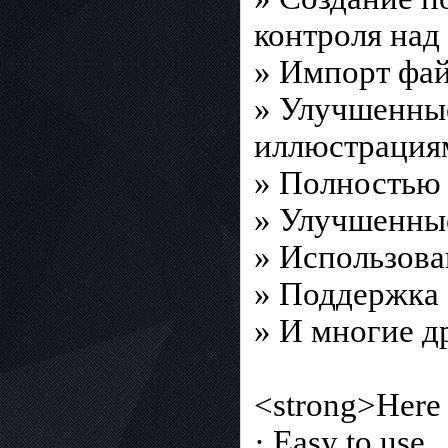
контроля над
» Импорт фай
» Улучшенные
иллюстрациям
» Полностью
» Улучшенные
» Использова
» Поддержка 
» И многие д
<strong>Here 
· Easy to use