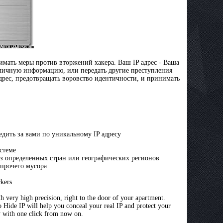
имать меры против вторжений хакера. Ваш IP адрес - Ваша
ь личную информацию, или передать другие преступления
адрес, предотвращать воровство идентичности, и принимать
дить за вами по уникальному IP адресу
стеме
из определенных стран или географических регионов
 прочего мусора
ckers
h very high precision, right to the door of your apartment.
o Hide IP will help you conceal your real IP and protect your
y with one click from now on.