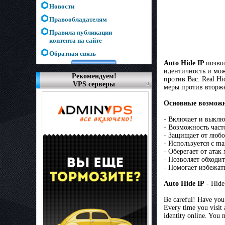
Новости
Правообладателям
Правила публикации
контента на сайте
Обратная связь
Auto Hide IP
позво
идентичность и мож
Рекомендуем!
против Вас. Real H
VPS серверы
меры против вторже
Основные возможно
- Включает и выкл
- Возможность част
- Защищает от любо
- Используется с m
- Оберегает от атак
- Позволяет обходи
- Помогает избежат
Auto Hide IP
- Hide
Be careful! Have you 
Every time you visit 
identity online. You