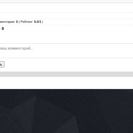
ментарии:
0
| Рейтинг:
5.0
/
1
|
:
0
ь