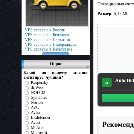
Операционная систем
Размер:
5,17 Mb
VPS серверы в России
VPS серверы в Беларуси
VPS серверы в Германии
VPS серверы в Нидерландах
VPS серверы в Казахстане
Опрос
Какой по вашему мнению
антивирус, лучший?
Auto Hide
µ
Kaspersky
dr.Web
NOD 32
Symantec
Norton
AVG
Avira
Bitdefender
Avast
Рекоменд
McAfee
Microsoft