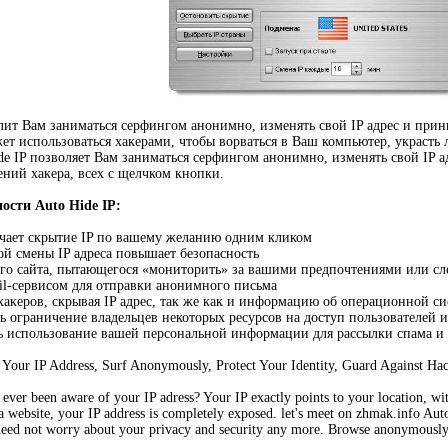
лит Вам заниматься серфингом анонимно, изменять свой IP адрес и прин
ет использоваться хакерами, чтобы ворваться в Ваш компьютер, украст
ide IP позволяет Вам заниматься серфингом анонимно, изменять свой IP 
ний хакера, всех с щелчком кнопки.
сти Auto Hide IP:
ючает скрытие IP по вашему желанию одним кликом
ой смены IP адреса повышает безопасность
го сайта, пытающегося «мониторить» за вашими предпочтениями или сле
ail-сервисом для отправки анонимного письма
 хакеров, скрывая IP адрес, так же как и информацию об операционной си
ть ограничение владельцев некоторых ресурсов на доступ пользователей 
ь использование вашей персональной информации для рассылки спама и
 Your IP Address, Surf Anonymously, Protect Your Identity, Guard Against Ha
ever been aware of your IP adress? Your IP exactly points to your location, wit
a website, your IP address is completely exposed. let's meet on zhmak.info Aut
 need not worry about your privacy and security any more. Browse anonymousl