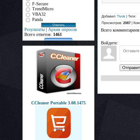
F-Secure
TrendMicro
VBA32
Добавил:
Tivok
| Теги:
Panda
Просмотров:
2087
| Ком
Результаты
|
Архив опросов
Всего комментариев
Всего ответов:
1461
Войдите:
Отправит
CCleaner Portable 3.08.1475