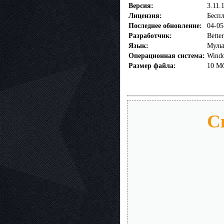
Версия:
3.11.
Лицензия:
Беспл
Последнее обновление:
04-05
Разработчик:
Bette
Язык:
Муль
Операционная система:
Window
Размер файла:
10 М
Ск