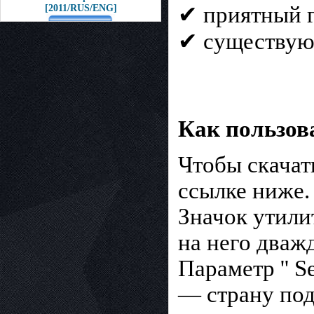
✔ приятный г
[2011/RUS/ENG]
✔ существуют
Как пользов
Чтобы скачат
ссылке ниже.
Значок утили
на него дваж
Параметр '' S
— страну под