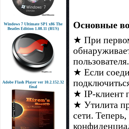
Основные во
Windows 7 Ultimate SP1 x86 The
Beatles Edition 1.08.11 (RUS)
★ При первом
обнаруживает
пользователя.
★ Если соеди
подключиться
Adobe Flash Player ver 10.2.152.32
final
★ IP-клиент 
★ Утилита пр
сети. Теперь,
конфиденциа