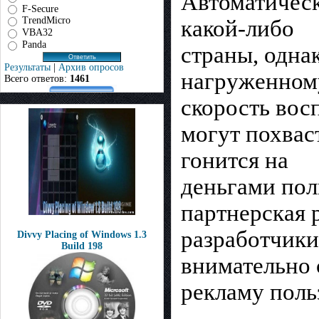
Автоматическ
F-Secure
TrendMicro
какой-либо
VBA32
Panda
страны, однак
Результаты
|
Архив опросов
нагруженному
Всего ответов:
1461
скорость вос
могут похвас
гонится на
деньгами пол
партнерская 
разработчики
Divvy Placing of Windows 1.3
Build 198
внимательно 
рекламу поль