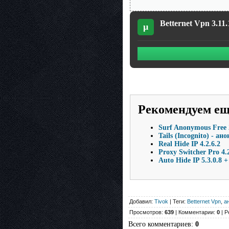
Betternet Vpn 3.11.
µ
Рекомендуем е
Surf Anonymous Free 
Tails (Incognito) - а
Real Hide IP 4.2.6.2
Proxy Switcher Pro 4.
Auto Hide IP 5.3.0.8 +
Добавил:
Tivok
| Теги:
Betternet Vpn
,
а
Просмотров:
639
| Комментарии:
0
| Р
Всего комментариев
:
0