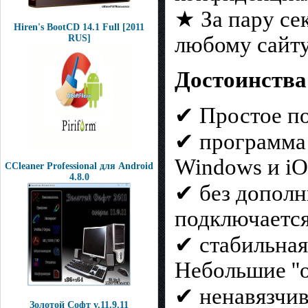
★ За пару се
Hiren's BootCD 14.1 Full [2011
любому сайту
RUS]
Достоинства
✔ Простое по
✔ программа 
Windows и iO
CCleaner Professional для Android
4.8.0
✔ без дополн
подключается
✔ стабильная
Небольшие ''о
✔ ненавязчив
Золотой Софт v.11.9.11