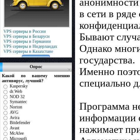
анонимности
в сети в ряд
конфиденциал
VPS серверы в России
Бывают случа
VPS серверы в Беларуси
VPS серверы в Германии
Однако многи
VPS серверы в Нидерландах
VPS серверы в Казахстане
государства.
Опрос
Именно поэт
Какой по вашему мнению
специально д
антивирус, лучший?
Kaspersky
dr.Web
NOD 32
Symantec
Программа не
Norton
AVG
информации о
Avira
Bitdefender
нажимает при
Avast
McAfee
Microsoft