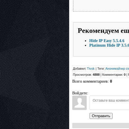
Рекомендуем е
Hide IP Easy 5.5.4.6
Platinum Hide IP 3.5.
Добавил:
Tivok
| Теги:
Анонимайзер ск
Просмотров:
4888
| Комментарии:
0
| 
Всего комментариев
:
0
Войдите:
Отправить