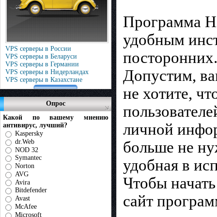
Программа Hi
удобным инст
VPS серверы в России
посторонних
VPS серверы в Беларуси
VPS серверы в Германии
Допустим, ва
VPS серверы в Нидерландах
VPS серверы в Казахстане
не хотите, ч
Опрос
пользователе
Какой по вашему мнению
личной инфор
антивирус, лучший?
Kaspersky
dr.Web
больше не нуж
NOD 32
Symantec
удобная в ис
Norton
AVG
Чтобы начать
Avira
Bitdefender
сайт програм
Avast
McAfee
Microsoft