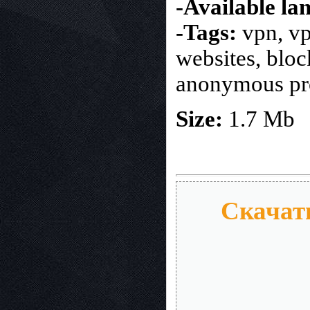
-Available la
-Tags:
vpn, vpn
websites, blo
anonymous p
Size:
1.7 Mb
Скачат