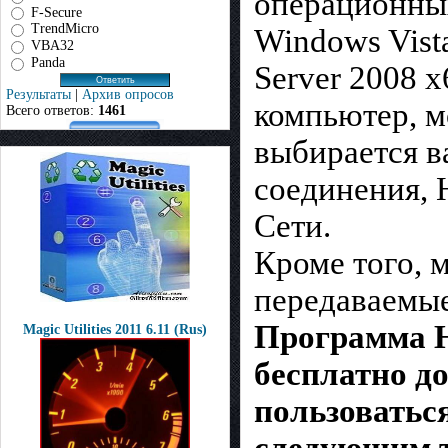
операционных
F-Secure
TrendMicro
Windows Vist
VBA32
Panda
Server 2008 
Результаты
|
Архив опросов
компьютер, м
Всего ответов:
1461
выбирается в
соединения, 
Сети.
Кроме того, 
передаваемые
Программа H
Magic Utilities 2011 6.11 (Rus)
бесплатно до
пользоватьс
следующим 