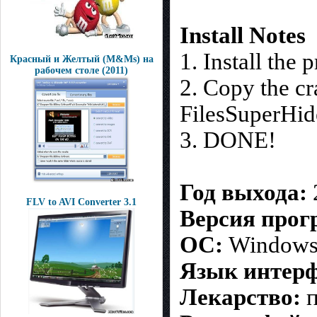
Install Notes
1. Install the
Красный и Желтый (M&Ms) на
рабочем столе (2011)
2. Copy the cr
FilesSuperHide
3. DONE!
Год выхода:
FLV to AVI Converter 3.1
Версия про
ОС:
Window
Язык интерф
Лекарство:
п