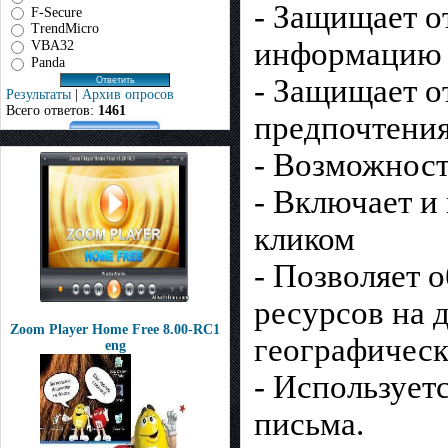
- Защищает от
F-Secure
TrendMicro
информацию 
VBA32
Panda
- Защищает о
Результаты
|
Архив опросов
Всего ответов:
1461
предпочтения
- Возможност
- Включает и
кликом
- Позволяет 
ресурсов на 
Zoom Player Home Free 8.00-RC1
географическ
eng
- Использует
письма.