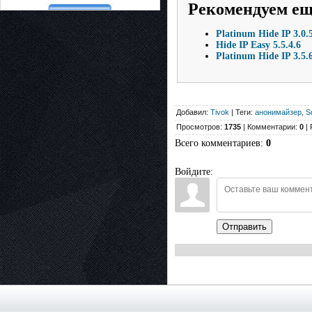
Рекомендуем е
Platinum Hide IP 3.0.
Hide IP Easy 5.5.4.6
Platinum Hide IP 3.5.
Добавил:
Tivok
| Теги:
анонимайзер
,
S
Просмотров:
1735
| Комментарии:
0
| 
Всего комментариев
:
0
Войдите:
Отправить