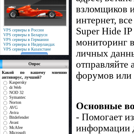
взломщиков и
интернет, вс
Super Hide I
VPS серверы в России
VPS серверы в Беларуси
мониторинг в
VPS серверы в Германии
VPS серверы в Нидерландах
VPS серверы в Казахстане
личных данн
отправляйте 
Опрос
форумов или 
Какой по вашему мнению
антивирус, лучший?
Kaspersky
dr.Web
NOD 32
Symantec
Norton
Основные во
AVG
Avira
- Помогает и
Bitdefender
Avast
информации д
McAfee
Microsoft