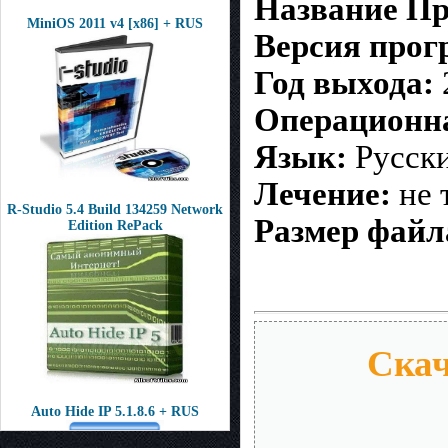
Название П
MiniOS 2011 v4 [x86] + RUS
Версия про
Год выхода:
Операционна
Язык:
Русск
Лечение:
не 
R-Studio 5.4 Build 134259 Network
Размер файл
Edition RePack
Скач
Auto Hide IP 5.1.8.6 + RUS