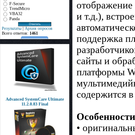
отображение 
F-Secure
TrendMicro
и т.д.), встр
VBA32
Panda
автоматическ
Результаты
|
Архив опросов
Всего ответов:
1461
поддержка пл
разработчиков
сайты и обра
платформы Wi
мультимедий
содержится в
Advanced SystemCare Ultimate
11.2.0.83 Final
Особенности 
• оригинальн