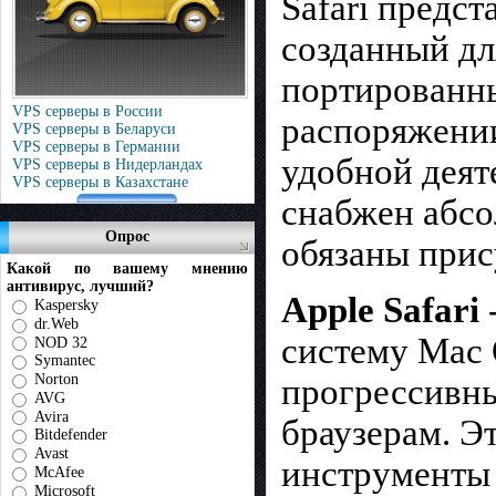
Safari предс
созданный дл
портированны
VPS серверы в России
распоряжени
VPS серверы в Беларуси
VPS серверы в Германии
удобной деят
VPS серверы в Нидерландах
VPS серверы в Казахстане
снабжен абс
Опрос
обязаны прис
Какой по вашему мнению
антивирус, лучший?
Apple Safari
Kaspersky
dr.Web
систему Mac 
NOD 32
Symantec
Norton
прогрессивн
AVG
Avira
браузерам. Э
Bitdefender
Avast
инструменты 
McAfee
Microsoft