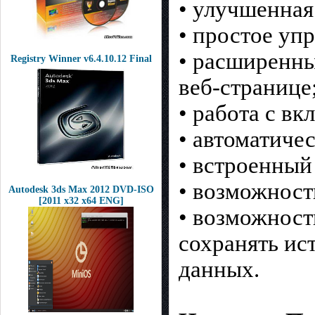
• улучшенная
• простое уп
• расширенны
Registry Winner v6.4.10.12 Final
веб-странице
• работа с вк
• автоматиче
• встроенный
• возможност
Autodesk 3ds Max 2012 DVD-ISO
[2011 x32 x64 ENG]
• возможност
сохранять ис
данных.