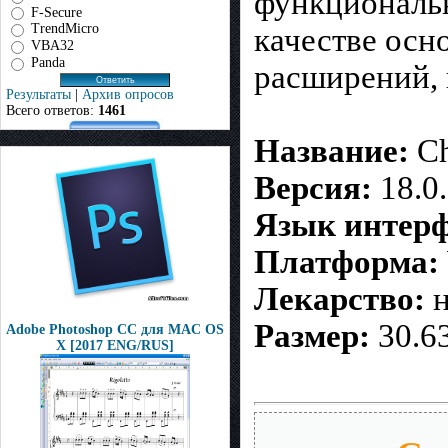
функциональн
F-Secure
TrendMicro
качестве осн
VBA32
Panda
расширений, 
Результаты
|
Архив опросов
Всего ответов:
1461
Название:
Ch
Версия:
18.0.
Язык интерф
Платформа:
Лекарство:
н
Размер:
30.6
Adobe Photoshop CC для MAC OS
X [2017 ENG/RUS]