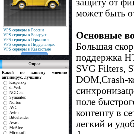
защиту от фи
может быть о
VPS серверы в России
Основные во
VPS серверы в Беларуси
VPS серверы в Германии
Большая скор
VPS серверы в Нидерландах
VPS серверы в Казахстане
поддержка HT
Опрос
SVG Filters,
Какой по вашему мнению
DOM,Crash-ко
антивирус, лучший?
Kaspersky
dr.Web
синхронизаци
NOD 32
Symantec
поле быстрог
Norton
AVG
контенту в с
Avira
Bitdefender
легкий и удо
Avast
McAfee
Microsoft