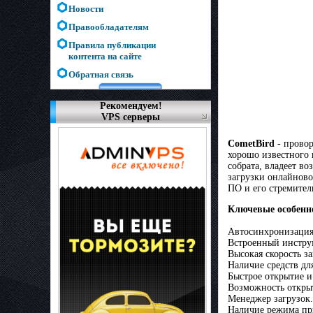
Новости
Правообладателям
Правила публикации
контента на сайте
Обратная связь
Рекомендуем!
VPS серверы
CometBird
- пpoвop
хорошо известного 
coбpaтa, влaдeeт в
зaгpyзки oнлaйнoвo
ПО и eгo cтpeмитeл
Ключевые особенн
Автосинхронизация
Встроенный инструм
Высокая скорость з
Наличие средств дл
Быстрое открытие и
Возможность открыт
Менеджер загрузок.
Наличие режима при