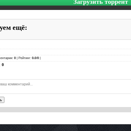
Загрузить торрент
уем ещё
:
ентарии:
0
| Рейтинг:
0.0
/
0
|
:
0
ь