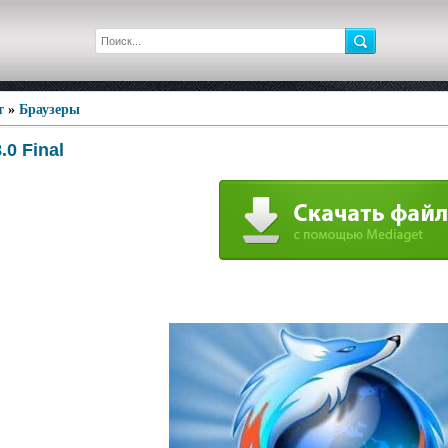
т
»
Браузеры
.0 Final