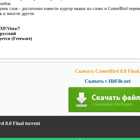
шибок.
чик слов - достаточно навести курсор мыши на слово и CometBird переве
 и многое другое.
XP/Vista/7
 русский
уется (Freeware)
Скачать CometBird 8.0 Final.
Скачать с HitFile.net
d 8.0 Final torrent