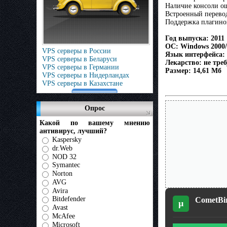
Наличие консоли о
Встроенный перевод
Поддержка плагинов
Год выпуска: 2011
ОС: Windows 2000/
VPS серверы в России
Язык интерфейса:
VPS серверы в Беларуси
Лекарство: не треб
VPS серверы в Германии
Размер: 14,61 Мб
VPS серверы в Нидерландах
VPS серверы в Казахстане
Опрос
Какой по вашему мнению
антивирус, лучший?
Kaspersky
dr.Web
NOD 32
Symantec
Norton
AVG
Avira
Bitdefender
CometBir
µ
Avast
McAfee
Microsoft