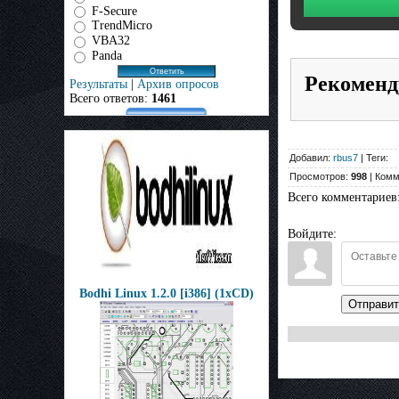
F-Secure
TrendMicro
VBA32
Panda
Рекоменд
Результаты
|
Архив опросов
Всего ответов:
1461
Добавил:
rbus7
| Теги:
Просмотров:
998
| Комм
Всего комментариев
Войдите:
Bodhi Linux 1.2.0 [i386] (1xCD)
Отправит