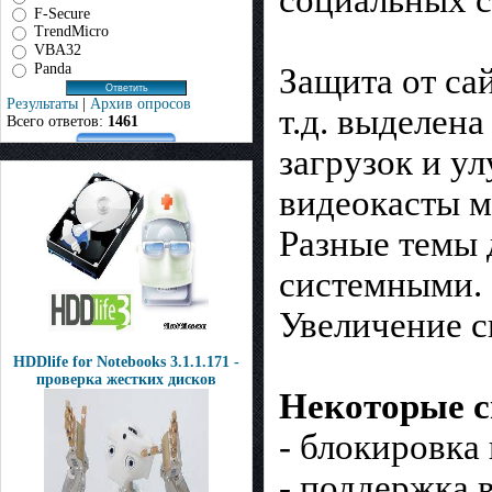
F-Secure
TrendMicro
VBA32
Panda
Защита от са
Результаты
|
Архив опросов
т.д. выделен
Всего ответов:
1461
загрузок и у
видеокасты м
Разные темы 
системными.
Увеличение с
HDDlife for Notebooks 3.1.1.171 -
проверка жестких дисков
Некоторые св
- блокировка
- поддержка в