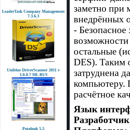
заметно при 
LeaderTask Company Management
внедрённых о
7.3.6.3
- Безопасное
возможности 
остальные (и
DES). Таким 
затруднена д
Uniblue DriverScanner 2011 v
3.0.0.7 ML RUS
компьютеру. 
расчётное кач
Язык интерф
Разработчик
Potolook 5.5