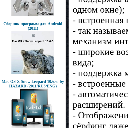
одном окне);
- встроенная
Сборник программ для Android
- так называ
(2011)
механизм инт
- широкие во
вида;
- поддержка 
- встроенные
Mac OS X Snow Leopard 10.6.6. by
HAZARD (2011/RUS/ENG)
- автоматичес
расширений.
- Отображени
сёрфинг даже