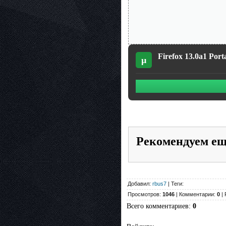
Firefox 13.0a1 Port
µ
Рекомендуем е
Добавил:
rbus7
| Теги:
Просмотров:
1046
| Комментарии:
0
| 
Всего комментариев
:
0