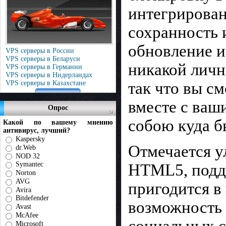
интегрирован
сохранность 
обновление и
VPS серверы в России
VPS серверы в Беларуси
никакой личн
VPS серверы в Германии
VPS серверы в Нидерландах
так что вы с
VPS серверы в Казахстане
вместе с ва
Опрос
собою куда б
Какой по вашему мнению
антивирус, лучший?
Kaspersky
Отмечается у
dr.Web
NOD 32
Symantec
HTML5, подде
Norton
AVG
пригодится в
Avira
Bitdefender
возможность 
Avast
McAfee
социальных с
Microsoft