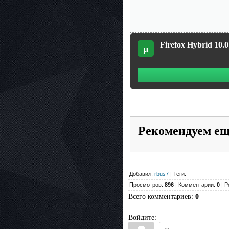
Firefox Hybrid 10.
µ
Рекомендуем е
Добавил:
rbus7
| Теги:
Просмотров:
896
| Комментарии:
0
| Р
Всего комментариев
:
0
Войдите: