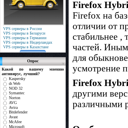
Firefox Hybr
Firefox на ба
отличии от п
VPS серверы в России
VPS серверы в Беларуси
стабильнее ,
VPS серверы в Германии
VPS серверы в Нидерландах
частей. Иным
VPS серверы в Казахстане
для обыкнове
Опрос
усмотрение п
Какой по вашему мнению
антивирус, лучший?
Kaspersky
Firefox Hybr
dr.Web
NOD 32
другими верс
Symantec
Norton
различными 
AVG
Avira
Bitdefender
Avast
McAfee
Microsoft