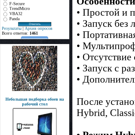
Особенности 
F-Secure
TrendMicro
• Простой и 
VBA32
Panda
• Запуск без 
Результаты
|
Архив опросов
• Портативна
Всего ответов:
1461
• Мультипро
• Отсутствие
• Запуск с ра
• Дополнител
После устано
Небольшая подборка обоев на
рабочий стол
Hybrid, Classi
• Режим Hybr