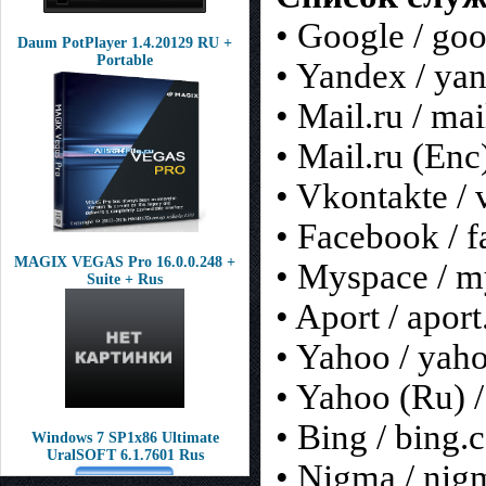
• Google / goo
Daum PotPlayer 1.4.20129 RU +
Portable
• Yandex / ya
• Mail.ru / mai
• Mail.ru (Enc)
• Vkontakte / 
• Facebook / 
MAGIX VEGAS Pro 16.0.0.248 +
• Myspace / 
Suite + Rus
• Aport / aport
• Yahoo / yah
• Yahoo (Ru) 
• Bing / bing
Windows 7 SP1х86 Ultimate
UralSOFT 6.1.7601 Rus
• Nigma / nig