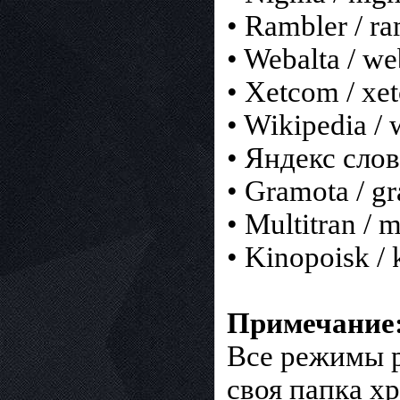
• Rambler / ra
• Webalta / we
• Xetcom / x
• Wikipedia / 
• Яндекс слов
• Gramota / g
• Multitran / m
• Kinopoisk / 
Примечание
Все режимы р
своя папка х