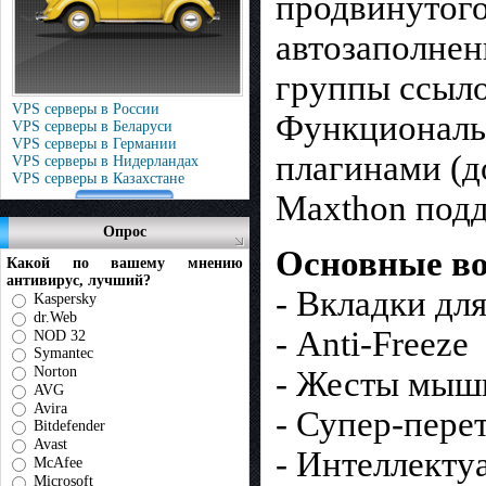
продвинутого
автозаполнен
группы ссыло
VPS серверы в России
Функциональ
VPS серверы в Беларуси
VPS серверы в Германии
плагинами (д
VPS серверы в Нидерландах
VPS серверы в Казахстане
Maxthon подд
Опрос
Основные во
Какой по вашему мнению
антивирус, лучший?
- Вкладки дл
Kaspersky
dr.Web
- Anti-Freeze
NOD 32
Symantec
Norton
- Жесты мыш
AVG
Avira
- Супер-пере
Bitdefender
Avast
- Интеллекту
McAfee
Microsoft