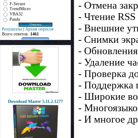
- Отмена зак
F-Secure
TrendMicro
- Чтение RSS
VBA32
Panda
- Внешние у
Результаты
|
Архив опросов
Всего ответов:
1461
- Снимки экр
- Обновления
- Удаление ч
- Проверка д
- Поддержка 
- Широкие в
Download Master 5.11.2.1277
- Многоязыко
- И многое др