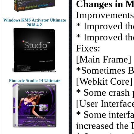
Changes in M
Improvements
Windows KMS Activator Ultimate
* Improved the
2018 4.2
* Improved the
Fixes:
[Main Frame]
*Sometimes Bo
[Webkit Core]
Pinnacle Studio 14 Ultimate
* Some crash 
[User Interfac
* Some interfa
increased the 