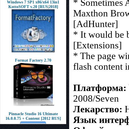
* Sometimes A
Windows 7 SP1 x86/x64 13in1
KottoSOFT v.20 [RUS|2018]
Maxthon Brow
[AdHunter]
* It would be 
[Extensions]
* The page wi
Format Factory 2.70
flash content i
Платформа:
2008/Seven
Лекарство:
Н
Pinnacle Studio 16 Ultimate
Язык интерф
16.0.0.75 + Content [2012 RUS]