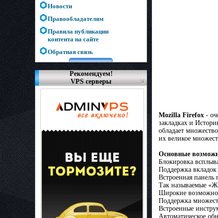
Новости
Правообладателям
Правила публикации
контента на сайте
Обратная связь
Рекомендуем!
VPS серверы
Mozilla Firefox
- оч
закладках и Истори
обладает множеств
их великое множест
Основные возможно
Блокировка всплыва
Поддержка вкладок (
Встроенная панель 
Так называемые «Жи
Широкие возможнос
Поддержка множест
Встроенные инструм
Автоматическое обно