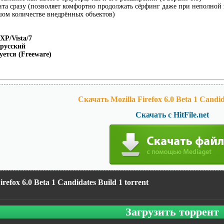
та сразу (позволяет комфортно продолжать сёрфинг даже при неполной 
ом количестве внедрённых объектов)
XP/Vista/7
 русский
уется (Freeware)
Скачать Mozilla Firefox 6.0 Beta 1 Candid
Скачать с HitFile.net
irefox 6.0 Beta 1 Candidates Build 1 torrent
Загрузить торрент