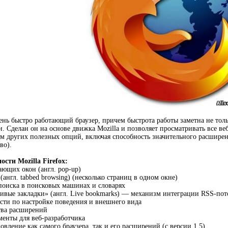
ень быстро работающий браузер, причем быстрота работы заметна не толь
и. Сделан он на основе движка Mozilla и позволяет просматривать все в
ом других полезных опций, включая способность значительного расшир
во).
сти Mozilla Firefox:
ющих окон (англ. pop-up)
англ. tabbed browsing) (несколько страниц в одном окне)
поиска в поисковых машинах и словарях
вые закладки» (англ. Live bookmarks) — механизм интеграции RSS-пот
ти по настройке поведения и внешнего вида
ва расширений
енты для веб-разработчика
вление как самого браузера, так и его расширений (с версии 1.5)