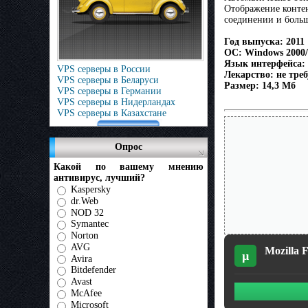
Отображение контен
соединении и больш
Год выпуска: 2011
ОС: Windows 2000/
Язык интерфейса:
VPS серверы в России
Лекарство: не треб
VPS серверы в Беларуси
Размер: 14,3 Мб
VPS серверы в Германии
VPS серверы в Нидерландах
VPS серверы в Казахстане
Опрос
Какой по вашему мнению
антивирус, лучший?
Kaspersky
dr.Web
NOD 32
Symantec
Norton
AVG
Mozilla F
µ
Avira
Bitdefender
Avast
McAfee
Microsoft