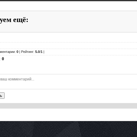
уем ещё
:
ментарии:
0
| Рейтинг:
5.0
/
1
|
:
0
ь