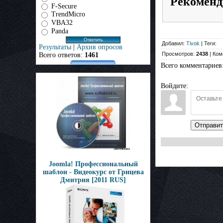
Рекоменд
F-Secure
TrendMicro
VBA32
Panda
Добавил:
Tivok
| Теги:
Результаты
|
Архив опросов
Просмотров:
2438
| Ком
Всего ответов:
1461
Всего комментариев
Войдите:
Отправит
Joomla! Профессиональный
шаблон - Видеокурс от Грицева
Дмитрия [2011 RUS]