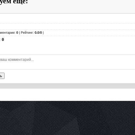
уем ещё
:
ментарии:
0
| Рейтинг:
0.0
/
0
|
:
0
ь