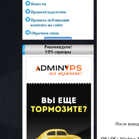
Новости
Правообладателям
Правила публикации
контента на сайте
Обратная связь
Рекомендуем!
VPS серверы
После выхода 
ОS | OC:
Windows XP