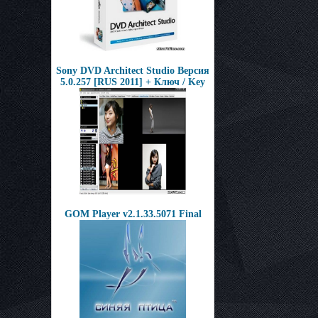
Sony DVD Architect Studio Версия
5.0.257 [RUS 2011] + Ключ / Key
GOM Player v2.1.33.5071 Final