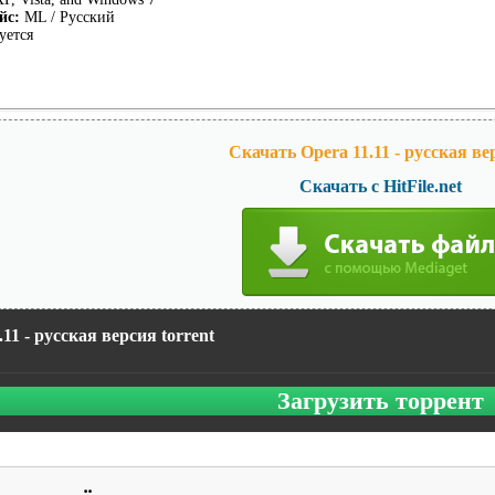
йс:
ML / Русский
уется
Скачать Opera 11.11 - русская ве
Скачать с HitFile.net
.11 - русская версия torrent
Загрузить торрент