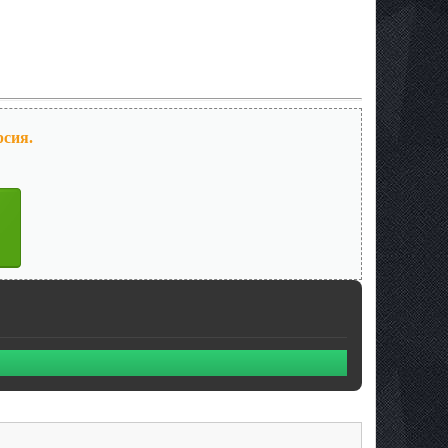
рсия.