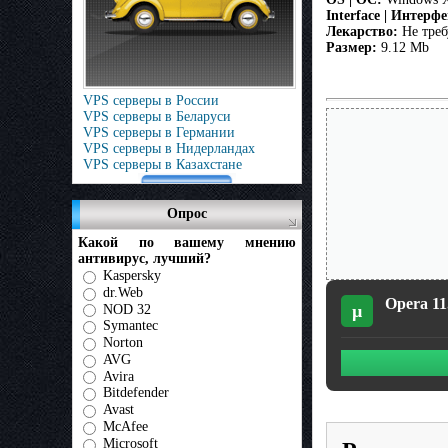
Interface | Интерфе
Лекарство:
Не треб
Размер:
9.12 Mb
VPS серверы в России
VPS серверы в Беларуси
VPS серверы в Германии
VPS серверы в Нидерландах
VPS серверы в Казахстане
Опрос
Какой по вашему мнению
антивирус, лучший?
Kaspersky
dr.Web
Opera 11
µ
NOD 32
Symantec
Norton
AVG
Avira
Bitdefender
Avast
McAfee
Microsoft