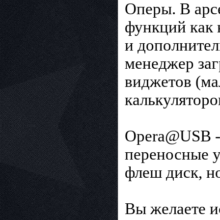
Оперы. В арс
функций как 
и дополнитель
менеджер заг
виджетов (ма
калькуляторов
Opera@USB - 
переносные у
флеш диск, но
Вы желаете и