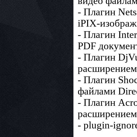
видео файлам
- Плагин Nets
iPIX-изображ
- Плагин Inte
PDF докумен
- Плагин DjV
расширением 
- Плагин Shoc
файлами Direc
- Плагин Acr
расширением 
- plugin-igno