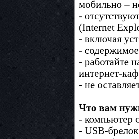
мобильно – н
- отсутствую
(Internet Exp
- включая ус
- содержимое
- работайте 
интернет-кафе
- не оставля
Что вам нуж
- компьютер
- USB-брелок