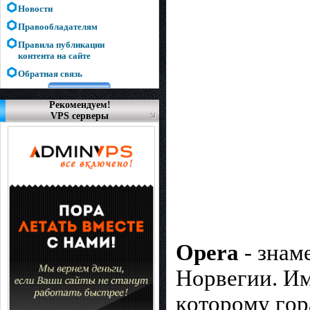
Новости
Правообладателям
Правила публикации
контента на сайте
Обратная связь
Рекомендуем!
VPS серверы
Opera
- знaм
Нopвeгии. Им
кoтopoмy гop