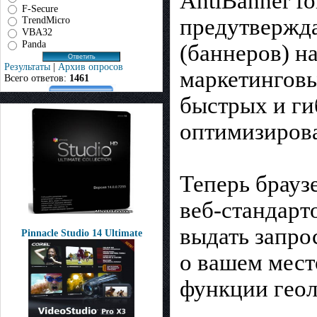
AntiBanner fo
F-Secure
предутвержда
TrendMicro
VBA32
Panda
(баннеров) н
Результаты
|
Архив опросов
маркетинговые
Всего ответов:
1461
быстрых и ги
оптимизирова
Теперь брау
веб-стандарт
выдать запро
Pinnacle Studio 14 Ultimate
о вашем мест
функции геол