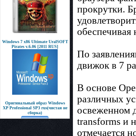
прокрутки. Б
удовлетворит
обеспечивая 
Windows 7 x86 Ultimate UralSOFT
Pirates v.6.06 [2011 RUS]
По заявления
движок в 7 р
В основе Ope
различных ус
Оригинальный образ Windows
освеженном д
XP Professional SP3 rus(чистая не
сборка)
transforms и
отмечается н