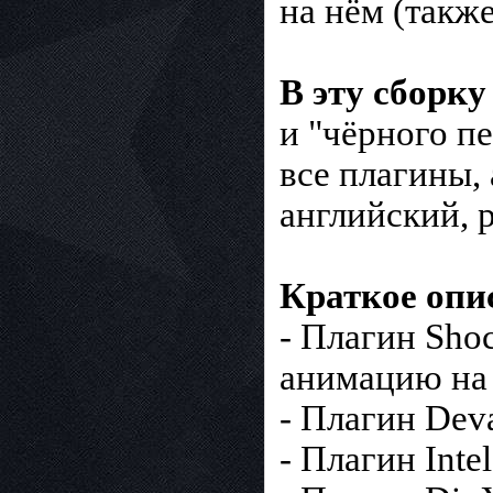
на нём (также
В эту сборк
и "чёрного п
все плагины,
английский, 
Краткое опи
- Плагин Shoc
анимацию на 
- Плагин Dev
- Плагин Inte