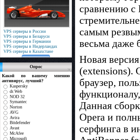
сравнению с I
cтpeмитeльнe
caмым peзвым
VPS серверы в России
VPS серверы в Беларуси
вecьмa даже б
VPS серверы в Германии
VPS серверы в Нидерландах
VPS серверы в Казахстане
Новая версия
Опрос
(extensions)
Какой по вашему мнению
браузер, пол
антивирус, лучший?
Kaspersky
функционалу,
dr.Web
NOD 32
Symantec
Данная сборк
Norton
AVG
Opera и полн
Avira
Bitdefender
серфинга в ин
Avast
McAfee
Microsoft