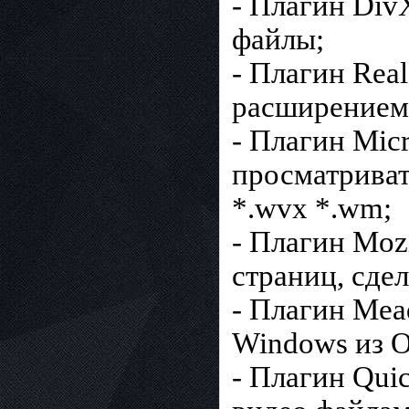
- Плагин Div
файлы;
- Плагин Real
расширением *
- Плагин Micr
просматриват
*.wvx *.wm;
- Плагин Moz
страниц, сде
- Плагин Mea
Windows из O
- Плагин Quic