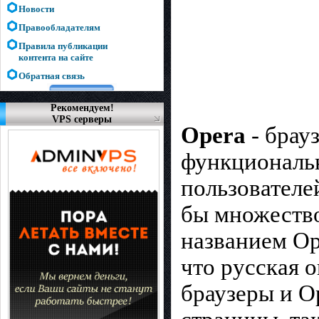
Новости
Правообладателям
Правила публикации
контента на сайте
Обратная связь
Рекомендуем!
VPS серверы
Opera
- брау
функциональн
пользователей
бы множество
названием Op
что русская о
браузеры и Op