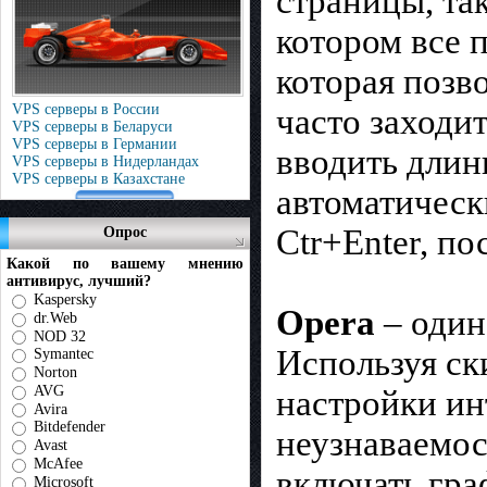
страницы, та
котором все 
которая позв
VPS серверы в России
часто заходит
VPS серверы в Беларуси
VPS серверы в Германии
вводить длин
VPS серверы в Нидерландах
VPS серверы в Казахстане
автоматическ
Ctr+Enter, по
Опрос
Какой по вашему мнению
антивирус, лучший?
Kaspersky
Opera
– один
dr.Web
NOD 32
Используя ск
Symantec
Norton
AVG
настройки ин
Avira
Bitdefender
неузнаваемос
Avast
McAfee
включать гра
Microsoft