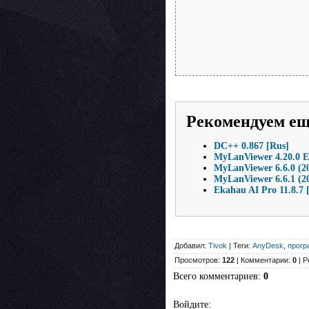
Рекомендуем е
DC++ 0.867 [Rus]
MyLanViewer 4.20.0 E
MyLanViewer 6.6.0 (2
MyLanViewer 6.6.1 (2
Ekahau AI Pro 11.8.7 
Добавил:
Tivok
| Теги:
AnyDesk
,
прогр
Просмотров:
122
| Комментарии:
0
| Р
Всего комментариев
:
0
Войдите: