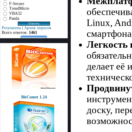
Межплатф
F-Secure
TrendMicro
обеспечив
VBA32
Panda
Linux, And
Результаты
|
Архив опросов
смартфона
Всего ответов:
1461
Легкость 
обязательн
делает её
техническ
Продвину
инструмен
BitComet 1.24
доску, пе
возможнос