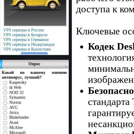
доступа к ко
Ключевые осо
VPS серверы в России
VPS серверы в Беларуси
VPS серверы в Германии
Кодек Des
VPS серверы в Нидерландах
VPS серверы в Казахстане
технологи
Опрос
минимальн
Какой по вашему мнению
изображен
антивирус, лучший?
Kaspersky
Безопасно
dr.Web
NOD 32
Symantec
стандарта
Norton
AVG
гарантиру
Avira
Bitdefender
несанкцио
Avast
McAfee
Microsoft