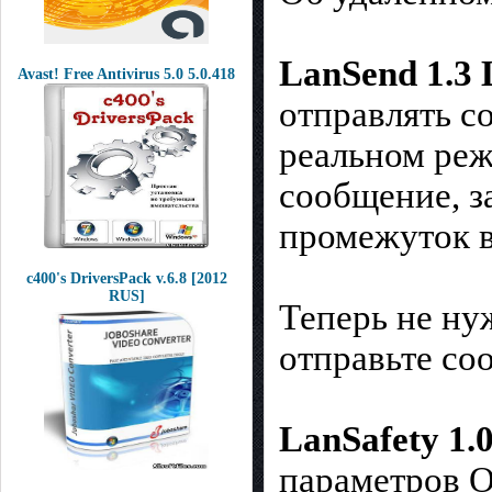
LanSend 1.3
Avast! Free Antivirus 5.0 5.0.418
отправлять с
реальном реж
сообщение, з
промежуток 
c400's DriversPack v.6.8 [2012
RUS]
Теперь не нуж
отправьте со
LanSafety 1.
параметров О