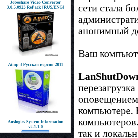
Joboshare Video Converter
сети стала б
3.0.5.0923 RePack [RUS/ENG]
администрати
анонимный до
Ваш компьюте
Aimp 3 Русская версия 2011
LanShutDown
перезагрузка
оповещением.
компьютере. 
компьютеров.
Auslogics System Information
v2.1.1.0
так и локальн