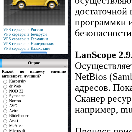
осуществляют
достаточной 
программки и
VPS серверы в России
безопасности
VPS серверы в Беларуси
VPS серверы в Германии
VPS серверы в Нидерландах
VPS серверы в Казахстане
LanScope 2.9
Осуществляет
Опрос
Какой по вашему мнению
NetBios (Sam
антивирус, лучший?
Kaspersky
адресов. Пока
dr.Web
NOD 32
Сканер ресур
Symantec
Norton
AVG
например, mus
Avira
Bitdefender
Avast
McAfee
Процесс поис
Microsoft