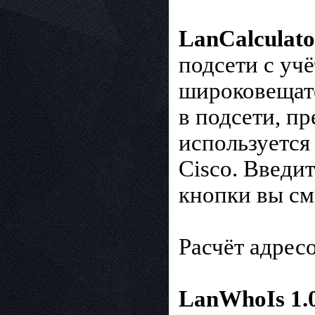
LanCalculato
подсети с учё
широковещате
в подсети, пр
используется
Cisco. Введи
кнопки вы см
Расчёт адресо
LanWhoIs 1.