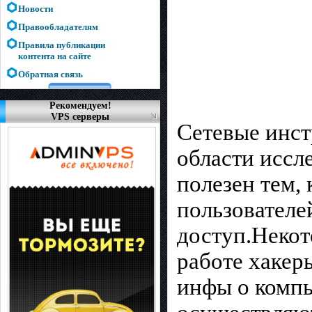
Новости
Правообладателям
Правила публикации
контента на сайте
Обратная связь
Рекомендуем!
VPS серверы
Сетевые инст
области иссл
полезен тем,
пользователе
доступ.Некот
работе хакер
инфы о компь