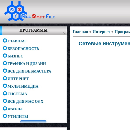
ПРОГРАММЫ
Главная
»
Интернет
»
Програ
ГЛАВНАЯ
Cетевые инструмен
БЕЗОПАСНОСТЬ
БИЗНЕС
ГРАФИКА И ДИЗАЙН
ВСЕ ДЛЯ ВЕБМАСТЕРА
ИНТЕРНЕТ
МУЛЬТИМЕДИА
СИСТЕМА
ВСЕ ДЛЯ MAC OS X
ФАЙЛЫ
УТИЛИТЫ