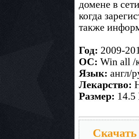
домене в сети
когда зареги
также информ
Год:
2009-20
ОС:
Win all 
Язык:
англ/р
Лекарство:
Н
Размер:
14.5
Скачать