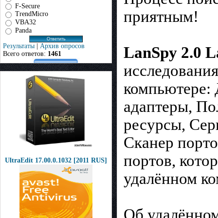
F-Secure
приятным!
TrendMicro
VBA32
Panda
Результаты
|
Архив опросов
LanSpy 2.0 
Всего ответов:
1461
исследования
компьютере: 
адаптеры, По
ресурсы, Сер
Сканер порто
портов, кото
UltraEdit 17.00.0.1032 [2011 RUS]
удалённом ко
Об удалённом