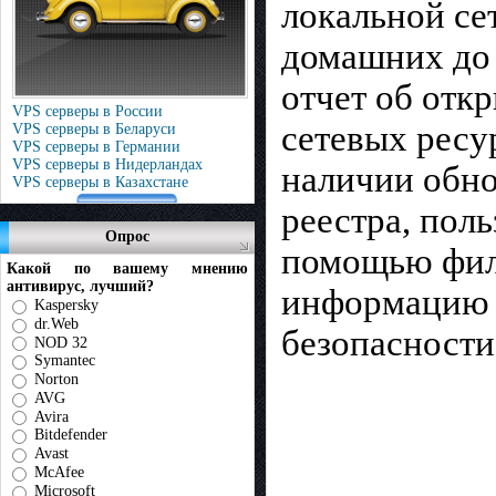
локальной се
домашних до 
отчет об отк
VPS серверы в России
сетевых ресу
VPS серверы в Беларуси
VPS серверы в Германии
VPS серверы в Нидерландах
наличии обно
VPS серверы в Казахстане
реестра, поль
Опрос
помощью фил
Какой по вашему мнению
антивирус, лучший?
информацию 
Kaspersky
dr.Web
безопасности
NOD 32
Symantec
Norton
AVG
Avira
Bitdefender
Avast
McAfee
Microsoft