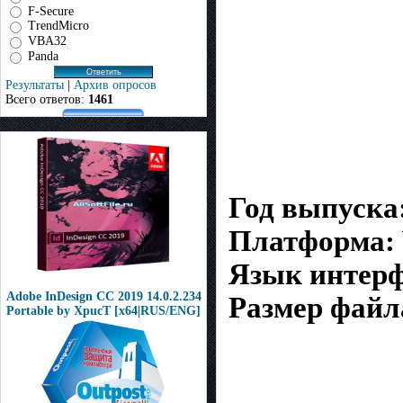
F-Secure
TrendMicro
VBA32
Panda
Результаты
|
Архив опросов
Всего ответов:
1461
Год выпуска
Платформа:
Язык интерф
Adobe InDesign CC 2019 14.0.2.234
Размер файл
Portable by XpucT [x64|RUS/ENG]