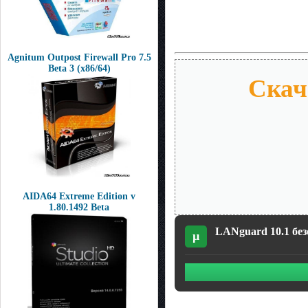
Agnitum Outpost Firewall Pro 7.5
Beta 3 (x86/64)
Скач
AIDA64 Extreme Edition v
1.80.1492 Beta
LANguard 10.1 безо
µ