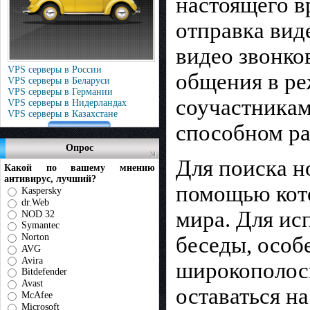
настоящего в
отправка вид
видео звонков
VPS серверы в России
общения в ре
VPS серверы в Беларуси
VPS серверы в Германии
соучастникам
VPS серверы в Нидерландах
VPS серверы в Казахстане
способном ра
Опрос
Для поиска н
Какой по вашему мнению
антивирус, лучший?
помощью кото
Kaspersky
dr.Web
мира. Для ис
NOD 32
Symantec
Norton
беседы, особ
AVG
Avira
широкополосн
Bitdefender
Avast
оставаться н
McAfee
Microsoft