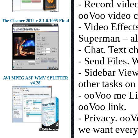
- Record video
ooVoo video ca
The Cleaner 2012 v 8.1.0.1095 Final
- Video Effect
Superman – al
- Chat. Text ch
- Send Files. W
- Sidebar View
AVI MPEG ASF WMV SPLITTER
other tasks on
v4.28
- ooVoo me Li
ooVoo link.
- Privacy. oo
we want every