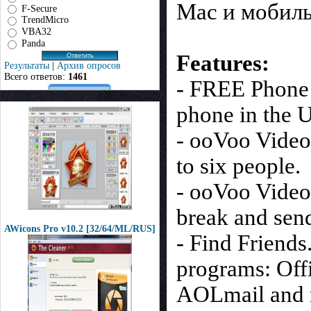
Mac и мобил
F-Secure
TrendMicro
VBA32
Panda
Features:
Результаты
|
Архив опросов
Всего ответов:
1461
- FREE Phone 
phone in the 
- ooVoo Video 
to six people.
- ooVoo Video 
break and send
AWicons Pro v10.2 [32/64/ML/RUS]
- Find Friends
programs: Off
AOLmail and 