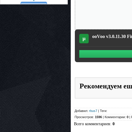
ooVoo v3.0.11.30 Fi
µ
Рекомендуем е
Добавил:
rbus7
| Теги:
Просмотров:
1596
| Комментарии:
0
| 
Всего комментариев
:
0