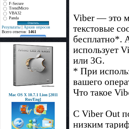
F-Secure
TrendMicro
VBA32
Viber — это 
Panda
текстовые со
Результаты
|
Архив опросов
Всего ответов:
1461
бесплатно*. А
использует Vi
или 3G.
* При исполь
вашего опера
Что такое Vib
Mac OS X 10.7.1 Lion [2011
Rus/Eng]
С Viber Out п
низким тариф