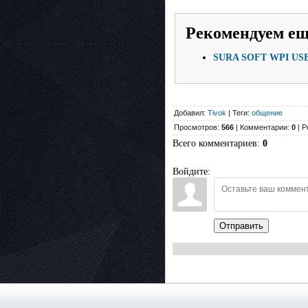
Рекомендуем е
SURA SOFT WPI USB 
Добавил:
Tivok
| Теги:
общение
Просмотров:
566
| Комментарии:
0
| Р
Всего комментариев
:
0
Войдите:
Отправить