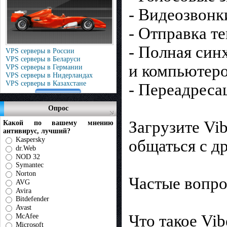
- Видеозвонк
- Отправка т
- Полная си
VPS серверы в России
VPS серверы в Беларуси
и компьютеро
VPS серверы в Германии
VPS серверы в Нидерландах
VPS серверы в Казахстане
- Переадреса
Опрос
Загрузите Vi
Какой по вашему мнению
антивирус, лучший?
Kaspersky
общаться с д
dr.Web
NOD 32
Symantec
Norton
Частые вопро
AVG
Avira
Bitdefender
Avast
Что такое Vib
McAfee
Microsoft