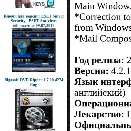
Main Window
*
Correction to
Ключи для версий: ESET Smart
Security | ESET Antivirus
from Windows 
обновление 09.07.2011
*
Mail Compose
Год релиза:
2
Версия:
4.2.1
Язык интерф
Bigasoft DVD Ripper 1.7.10.4274
Eng
английский)
Операционна
Лекарство:
П
Официальны