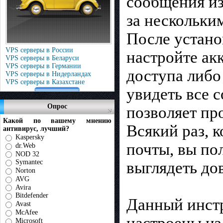
сообщения из
за нескольки
После устано
VPS серверы в России
настройте ак
VPS серверы в Беларуси
VPS серверы в Германии
доступа либо
VPS серверы в Нидерландах
VPS серверы в Казахстане
увидеть все 
Опрос
позволяет пр
Какой по вашему мнению
Всякий раз, 
антивирус, лучший?
Kaspersky
почты, вы по
dr.Web
NOD 32
Symantec
выглядеть до
Norton
AVG
Avira
Bitdefender
Данный инстр
Avast
McAfee
настроены из
Microsoft