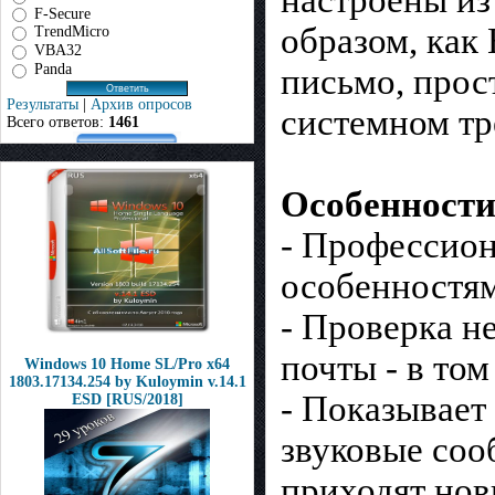
F-Secure
образом, как
TrendMicro
VBA32
Panda
письмо, прос
Результаты
|
Архив опросов
системном тр
Всего ответов:
1461
Особенности
- Профессион
особенностям
- Проверка н
почты - в том
Windows 10 Home SL/Pro x64
1803.17134.254 by Kuloymin v.14.1
- Показывает
ESD [RUS/2018]
звуковые соо
приходят нов