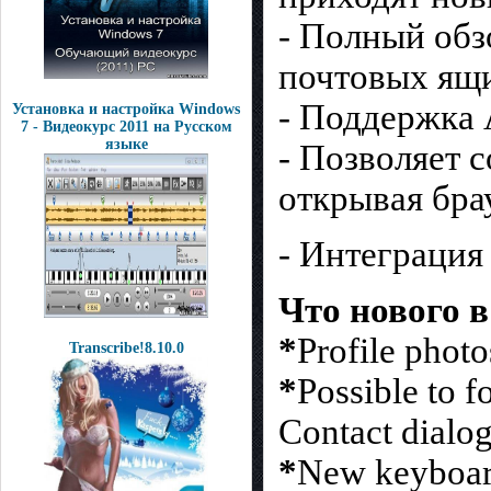
- Полный обз
почтовых ящ
- Поддержка 
Установка и настройка Windows
7 - Видеокурс 2011 на Русском
языке
- Позволяет с
открывая бра
- Интеграция 
Что нового в
*
Profile photo
Transcribe!8.10.0
*
Possible to 
Contact dialog
*
New keyboard