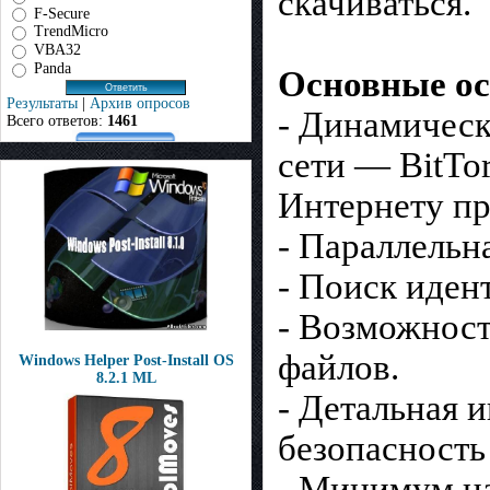
скачиваться.
F-Secure
TrendMicro
VBA32
Panda
Основные ос
Результаты
|
Архив опросов
- Динамическ
Всего ответов:
1461
сети — BitTo
Интернету п
- Параллельн
- Поиск иден
- Возможност
файлов.
Windows Helper Post-Install OS
8.2.1 ML
- Детальная 
безопасность 
- Минимум на