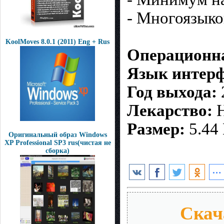
- Многоязыко
KoolMoves 8.0.1 (2011) Eng + Rus
Операционна
Язык интерф
Год выхода:
Лекарство:
Н
Размер:
5.44
Оригинальный образ Windows
XP Professional SP3 rus(чистая не
сборка)
Скача