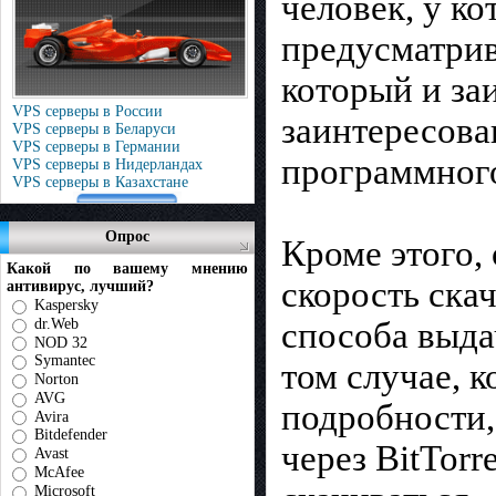
человек, у ко
предусматрив
который и за
VPS серверы в России
заинтересова
VPS серверы в Беларуси
VPS серверы в Германии
программного
VPS серверы в Нидерландах
VPS серверы в Казахстане
Опрос
Кроме этого,
Какой по вашему мнению
скорость скач
антивирус, лучший?
Kaspersky
dr.Web
способа выда
NOD 32
Symantec
том случае, к
Norton
AVG
подробности,
Avira
Bitdefender
через BitTorr
Avast
McAfee
Microsoft