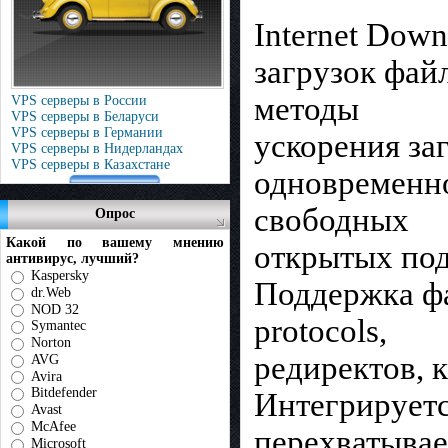
Internet Dow
загрузок фай
методы
VPS серверы в России
VPS серверы в Беларуси
VPS серверы в Германии
ускорения за
VPS серверы в Нидерландах
VPS серверы в Казахстане
одновременно
свободных
Опрос
Какой по вашему мнению
открытых под
антивирус, лучший?
Kaspersky
Поддержка фа
dr.Web
NOD 32
protocols,
Symantec
Norton
редиректов, к
AVG
Avira
Bitdefender
Интегрируетс
Avast
McAfee
перехватывае
Microsoft