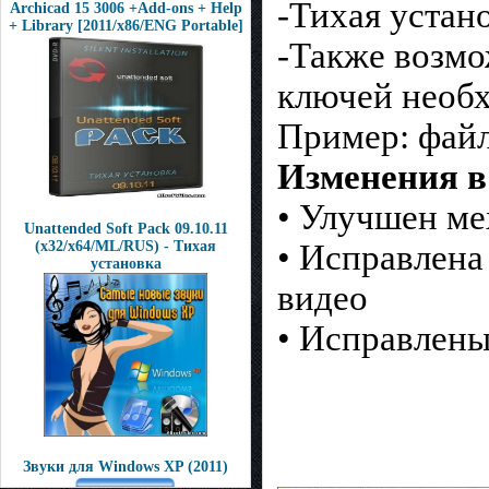
-Тихая устан
Archicad 15 3006 +Add-ons + Help
+ Library [2011/x86/ENG Portable]
-Также возмо
ключей необ
Пример: файл
Изменения в
• Улучшен ме
Unattended Soft Pack 09.10.11
(x32/x64/ML/RUS) - Тихая
• Исправлена
установка
видео
• Исправлен
Звуки для Windows XP (2011)