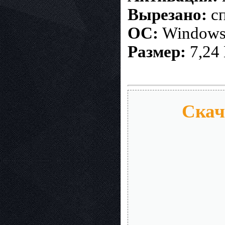
Вырезано:
сп
ОС:
Windows X
Размер:
7,24
Скач