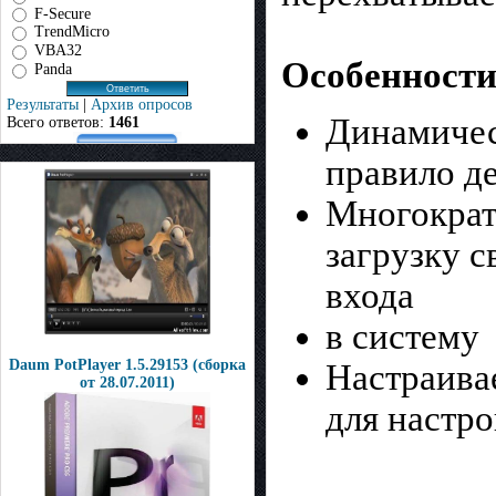
F-Secure
TrendMicro
VBA32
Особенности
Panda
Результаты
|
Архив опросов
Динамичес
Всего ответов:
1461
правило де
Многократ
загрузку с
входа
в систему
Daum PotPlayer 1.5.29153 (сборка
Настраива
от 28.07.2011)
для настр