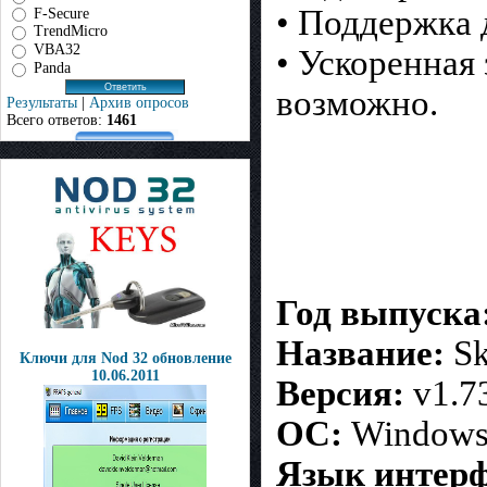
• Поддержка 
F-Secure
TrendMicro
VBA32
• Ускоренная
Panda
возможно.
Результаты
|
Архив опросов
Всего ответов:
1461
Год выпуска
Название:
Sk
Ключи для Nod 32 обновление
10.06.2011
Версия:
v1.7
ОС:
Windows 
Язык интерф