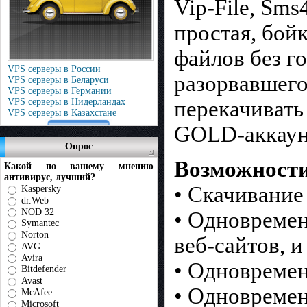
Vip-File, Sms
простая, бой
файлов без г
VPS серверы в России
разорвавшего
VPS серверы в Беларуси
VPS серверы в Германии
VPS серверы в Нидерландах
перекачивать
VPS серверы в Казахстане
GOLD-аккаун
Опрос
Возможност
Какой по вашему мнению
антивирус, лучший?
• Скачивание
Kaspersky
dr.Web
NOD 32
• Одновремен
Symantec
Norton
веб-сайтов, 
AVG
Avira
• Одновремен
Bitdefender
Avast
• Одновремен
McAfee
Microsoft