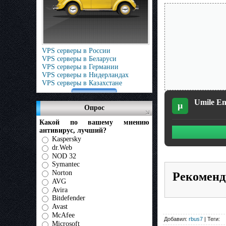
VPS серверы в России
VPS серверы в Беларуси
VPS серверы в Германии
VPS серверы в Нидерландах
VPS серверы в Казахстане
Umile Enc
µ
Опрос
Какой по вашему мнению
антивирус, лучший?
Kaspersky
dr.Web
NOD 32
Symantec
Norton
Рекоменд
AVG
Avira
Bitdefender
Avast
McAfee
Добавил:
rbus7
| Теги:
Microsoft