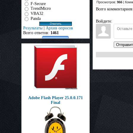
Просмотров:
966
| Комм
F-Secure
TrendMicro
Всего комментариев
VBA32
Panda
Войдите:
Результаты
|
Архив опросов
Всего ответов:
1461
Отправит
Adobe Flash Player 25.0.0.171
Final