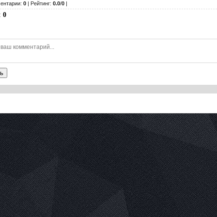
ентарии:
0
| Рейтинг:
0.0
/
0
|
:
0
ь