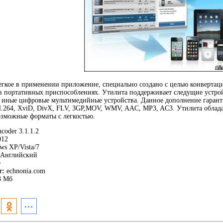
егкое в применении приложение, специально создано с целью конвертац
 в портативных приспособлениях. Утилита поддерживает следущие устройст
 и иные цифровые мультимедийные устройства. Данное дополнение гарант
.264, XviD, DivX, FLV, 3GP,MOV, WMV, AAC, MP3, AC3. Утилита облада
озможные форматы с легкостью.
coder 3.1.1.2
12
s XP/Vista/7
Английский
e
т:
echnonia.com
3 Мб