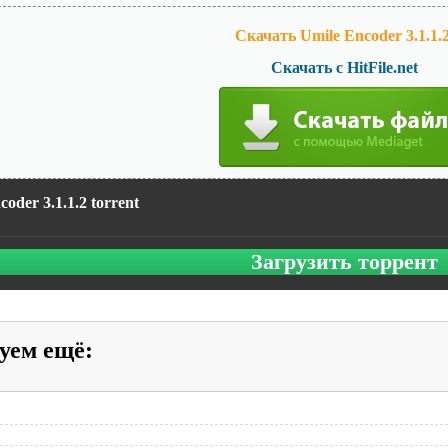
Скачать Umile Encoder 3.1.1.2
Скачать с HitFile.net
oder 3.1.1.2 torrent
Загрузить торрент
уем ещё
: