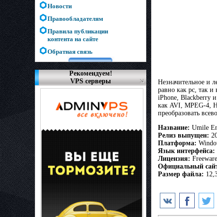
Новости
Правообладателям
Правила публикации
контента на сайте
Обратная связь
Рекомендуем!
VPS серверы
Незначительное и л
равно как pc, так и
iPhone, Blackberry
как AVI, MPEG-4, H
преобразовать всев
Название:
Umile En
Релиз выпущен:
20
Платформа:
Window
Язык интерфейса:
Лицензия:
Freewar
Официальный сай
Размер файла:
12,