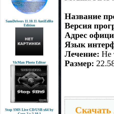
Название п
SamDrivers 11.10.11 AntiEdRo
Версия про
Edition
Адрес офици
Язык интерф
Лечение:
Не 
Размер:
22.5
VicMan Photo Editor
Скачать A
Stop SMS Live CD/USB x64 by
Core-2 v.2.10.1