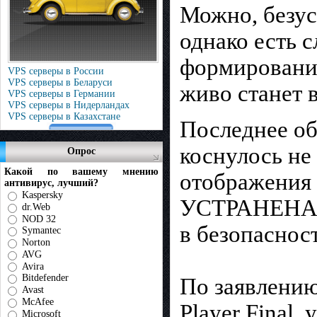
Можно, безус
однако есть 
формирования
VPS серверы в России
VPS серверы в Беларуси
живо станет 
VPS серверы в Германии
VPS серверы в Нидерландах
VPS серверы в Казахстане
Последнее о
коснулось не
Опрос
Какой по вашему мнению
отображения 
антивирус, лучший?
Kaspersky
УСТРАНЕНА к
dr.Web
NOD 32
в безопаснос
Symantec
Norton
AVG
Avira
Bitdefender
По заявлени
Avast
McAfee
Player Final
Microsoft