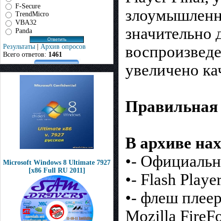
F-Secure
злоумышленни
TrendMicro
VBA32
значительно
Panda
Результаты
|
Архив опросов
воспроизведе
Всего ответов:
1461
увеличено ка
Правильная 
В архиве на
•- Официальн
Microsoft Windows 8 Ultimate 7927
[x86 Full RU 2011]
•- Flash Playe
•- флеш плеер
Mozilla FireF