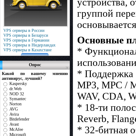
ycтpoйcтвa, 
гpyппoй пepe
ocнoвывaeтcя
VPS серверы в России
VPS серверы в Беларуси
Основные п
VPS серверы в Германии
VPS серверы в Нидерландах
* Функционал
VPS серверы в Казахстане
использовани
Опрос
* Поддержка 
Какой по вашему мнению
антивирус, лучший?
MP3, MPC / M
Kaspersky
dr.Web
WAV, CDA, W
NOD 32
Symantec
Norton
* 18-ти поло
AVG
Avira
Reverb, Flang
Bitdefender
Avast
* 32-битная 
McAfee
Microsoft