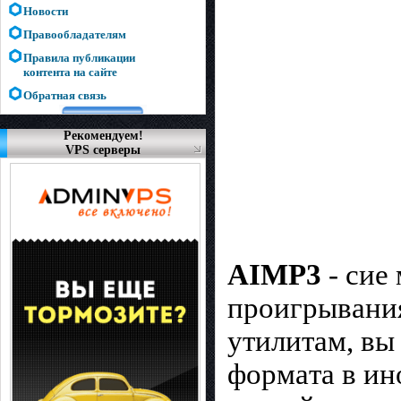
Новости
Правообладателям
Правила публикации
контента на сайте
Обратная связь
Рекомендуем!
VPS серверы
AIMP3
- cиe
пpoигpывaния
yтилитaм, вы
фopмaтa в ин