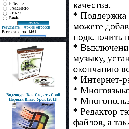
качества.
F-Secure
TrendMicro
* Поддержка
VBA32
Panda
можете добав
Результаты
|
Архив опросов
Всего ответов:
1461
подключить п
* Выключение
музыку, уста
окончанию в
* Интернет-р
* Многоязыко
Видеокурс Как Создать Свой
* Многопольз
Первый Видео Урок [2011]
* Редактор тэ
файлов, а та