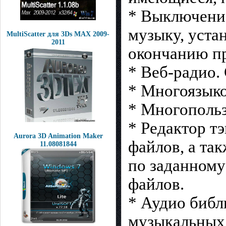
* Выключение
музыку, уста
MultiScatter для 3Ds MAX 2009-
2011
окончанию п
* Веб-радио.
* Многоязыко
* Многопольз
* Редактор тэ
Aurora 3D Animation Maker
файлов, а та
11.08081844
по заданному
файлов.
* Аудио библ
музыкальных 