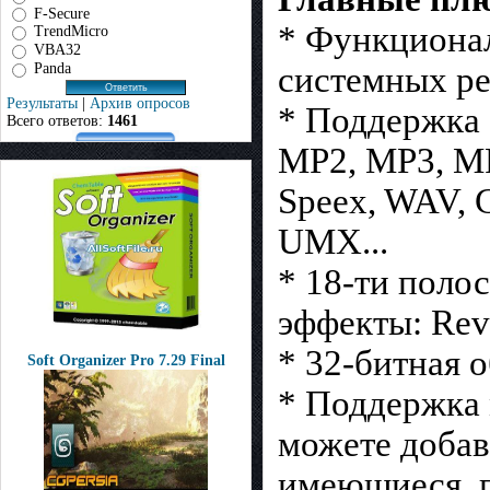
F-Secure
* Функционал
TrendMicro
VBA32
Panda
системных ре
Результаты
|
Архив опросов
* Поддержка 
Всего ответов:
1461
MP2, MP3, MP
Speex, WAV,
UMX...
* 18-ти поло
эффекты: Reve
* 32-битная 
Soft Organizer Pro 7.29 Final
* Поддержка
можете добав
имеющиеся, п