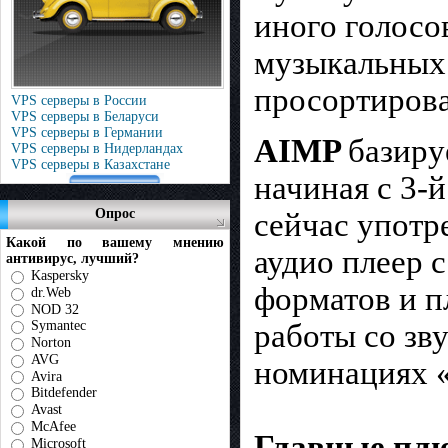
иного голосо
музыкальных 
просортирова
VPS серверы в России
VPS серверы в Беларуси
VPS серверы в Германии
AIMP
базиру
VPS серверы в Нидерландах
VPS серверы в Казахстане
начиная с 3-
Опрос
сейчас употр
Какой по вашему мнению
аудио плеер 
антивирус, лучший?
Kaspersky
форматов и 
dr.Web
NOD 32
работы со зв
Symantec
Norton
AVG
номинациях 
Avira
Bitdefender
Avast
McAfee
Главные пл
Microsoft