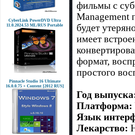
фильмы с суб
Management п
CyberLink PowerDVD Ultra
будет утерян
11.0.2024.53 ML/RUS Portable
имеет встрое
конвертирова
формат, восп
простого вос
Pinnacle Studio 16 Ultimate
16.0.0.75 + Content [2012 RUS]
Год выпуска
Платформа:
Язык интерф
Лекарство:
Н