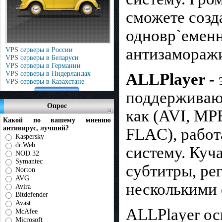
сможете созд
одновр`еменн
антизамораж
VPS серверы в России
VPS серверы в Беларуси
VPS серверы в Германии
VPS серверы в Нидерландах
ALLPlayer
-
VPS серверы в Казахстане
поддерживаю
Опрос
как (AVI, MP
Какой по вашему мнению
антивирус, лучший?
FLAC), работ
Kaspersky
dr.Web
систему. Куч
NOD 32
Symantec
субтитры, ре
Norton
AVG
несколькими 
Avira
Bitdefender
Avast
ALLPlayer ос
McAfee
Microsoft