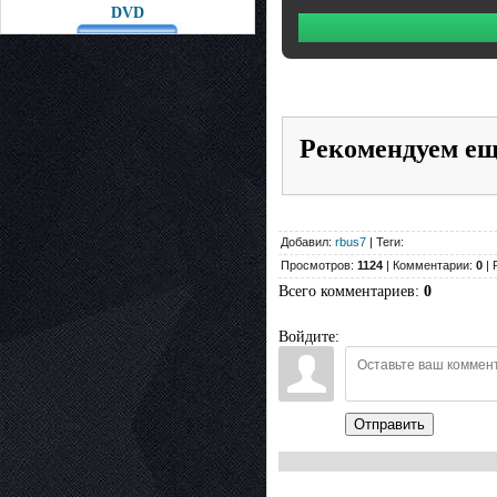
DVD
Рекомендуем е
Добавил:
rbus7
| Теги:
Просмотров:
1124
| Комментарии:
0
| 
Всего комментариев
:
0
Войдите:
Отправить