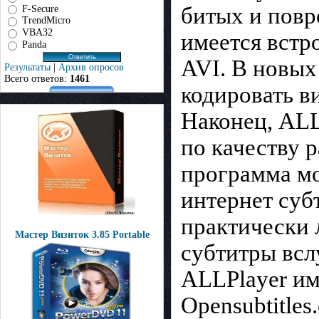
битых и повр
F-Secure
TrendMicro
VBA32
имеется встр
Panda
AVI. В новых
Результаты
|
Архив опросов
Всего ответов:
1461
кодировать в
Наконец, ALL
по качеству 
программа мо
интернет субт
практически 
Мастер Визиток 3.85 Portable
субтитры всл
ALLPlayer им
Opensubtitles