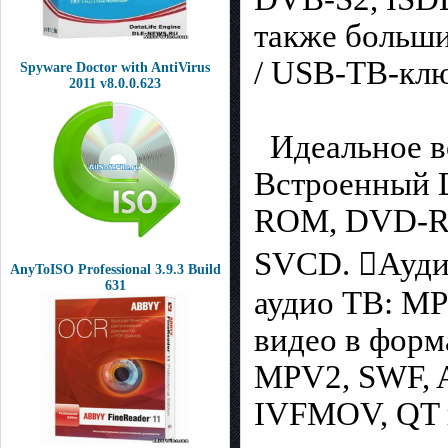
также больши
/ USB-ТВ-клю
Spyware Doctor with AntiVirus
2011 v8.0.0.623
Идеальное во
Встроенный 
ROM, DVD-R
SVCD. Ауди
AnyToISO Professional 3.9.3 Build
631
аудио ТВ: M
видео в фор
MPV2, SWF, 
IVFMOV, QT