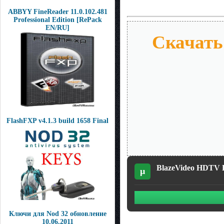
ABBYY FineReader 11.0.102.481
Professional Edition [RePack
EN/RU]
Скачать 
FlashFXP v4.1.3 build 1658 Final
BlazeVideo HDTV Pla
µ
Ключи для Nod 32 обновление
10.06.2011