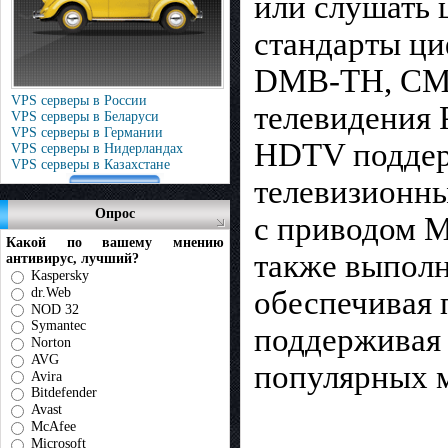
или слушать
стандарты ци
DMB-TH, CMM
VPS серверы в России
телевидения 
VPS серверы в Беларуси
VPS серверы в Германии
HDTV поддер
VPS серверы в Нидерландах
VPS серверы в Казахстане
телевизионны
Опрос
с приводом M
Какой по вашему мнению
также выполн
антивирус, лучший?
Kaspersky
dr.Web
обеспечивая 
NOD 32
Symantec
поддерживая
Norton
AVG
популярных 
Avira
Bitdefender
Avast
McAfee
Microsoft