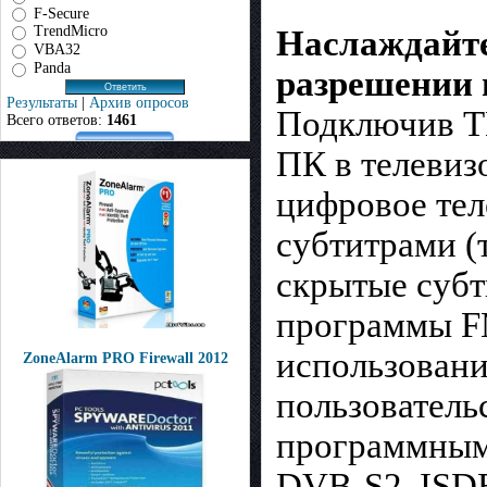
F-Secure
TrendMicro
Наслаждайте
VBA32
Panda
разрешении
Результаты
|
Архив опросов
Подключив ТВ
Всего ответов:
1461
ПК в телевиз
цифровое тел
субтитрами (
скрытые субт
программы FM
использовани
ZoneAlarm PRO Firewall 2012
пользователь
программным
DVB-S2, ISD