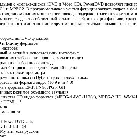
ильмов с компакт-дисков (DVD и Video CD), PowerDVD позволяет проиг
EG1 и MPEG2. В программе также имеются функции захвата кадров в фай
жения, запоминания момента остановки, поддержки колеса прокрутки 
ы можете создавать собственный каталог вашей коллекции фильмов, хра
мениваться этими данными с другими пользователями с помощью сервиса
изображения DVD фильмов
и Blu-ray форматов
 настроек
ный и легкий в использовании интерфейс
ования изображения проигрываемого видео
рывание выбранного эпизода
в для быстрого нахождения нужной сцены
та остановки просмотра
еменного показа сDytубтитров на двух языках
азования формата видео (16:9 или 4:3)
ма в форматы BMP, PNG, JPG и GIF
личных режимов объемного звучания
ьшинства HD видео форматов (MPEG-4 AVC (H.264), MPEG-2 HD, WMV
ля HDMI 1.3
ьмов
озможности
nk PowerDVD Ultra
:
12.0.1514.54
Мульти, есть русский
ует