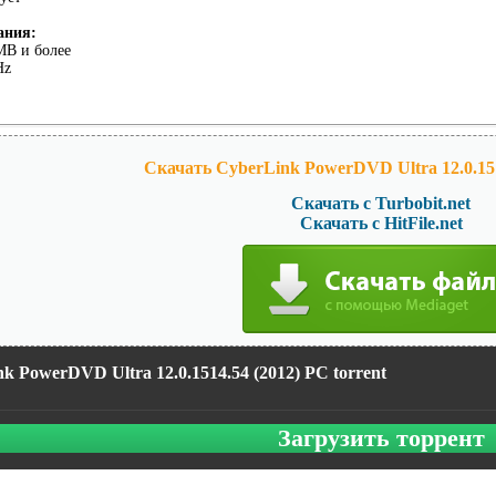
ания:
MB и более
Hz
Скачать CyberLink PowerDVD Ultra 12.0.151
Скачать с Turbobit.net
Скачать с HitFile.net
k PowerDVD Ultra 12.0.1514.54 (2012) PC torrent
Загрузить торрент