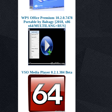
WPS Office Premium 10.2.0.7478
Portable by Baltagy [2018, x86
x64/MULTILANG+RUS]
VSO Media Player 0.2.1.384 Beta