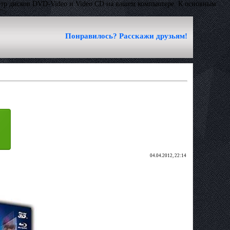
р дисков DVD-Video и Video CD на вашем компьютере. К основным
.">
Понравилось? Расскажи друзьям!
04.04.2012, 22:14