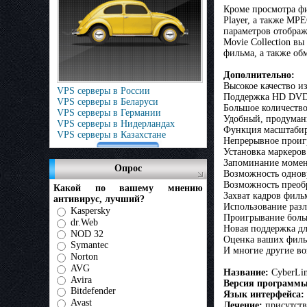
Кроме просмотра ф
Player, а также MP
параметров отобра
Movie Collection в
фильма, а также об
Дополнительно:
Высокое качество 
VPS серверы в России
Поддержка HD DVD 
VPS серверы в Беларуси
Большое количество
VPS серверы в Германии
Удобный, продуман
VPS серверы в Нидерландах
Функция масштабир
VPS серверы в Казахстане
Непрерывное проиг
Установка маркеро
Запоминание момен
Опрос
Возможность одновр
Возможность преобр
Какой по вашему мнению
Захват кадров филь
антивирус, лучший?
Использование раз
Kaspersky
Проигрывание бол
dr.Web
Новая поддержка д
NOD 32
Оценка ваших фил
Symantec
И многие другие в
Norton
AVG
Название:
CyberLi
Avira
Версия программы
Bitdefender
Язык интерфейса:
Avast
Лечение:
присутств