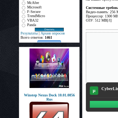
McAfee
Microsoft
Системные требов
F-Secure
Видео-память: 256 
TrendMicro
Процессор: 1300 M
VBA32
ОЗУ: 512 MB[/l]
Panda
Результаты
|
Архив опросов
Всего ответов:
1461
CyberLin
µ
Winstep Nexus Dock 10.01.0856
Rus