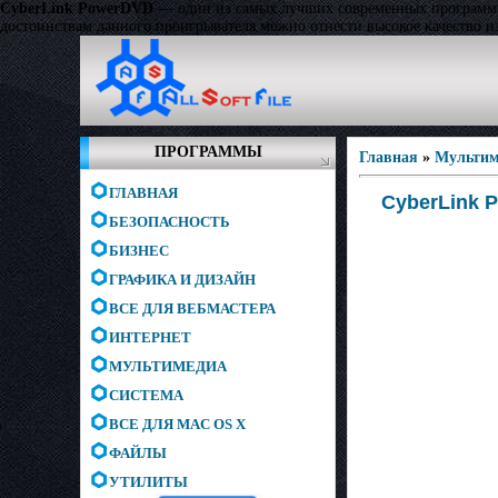
CyberLink PowerDVD
— один из самых лучших современных программн
достоинствам данного проигрывателя можно отнести высокое качество 
ПРОГРАММЫ
Главная
»
Мультим
ГЛАВНАЯ
CyberLink P
БЕЗОПАСНОСТЬ
БИЗНЕС
ГРАФИКА И ДИЗАЙН
ВСЕ ДЛЯ ВЕБМАСТЕРА
ИНТЕРНЕТ
МУЛЬТИМЕДИА
СИСТЕМА
ВСЕ ДЛЯ MAC OS X
ФАЙЛЫ
УТИЛИТЫ