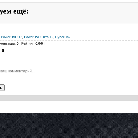
уем ещё
:
:
PowerDVD 12
,
PowerDVD Ultra 12
,
CyberLink
ментарии:
0
| Рейтинг:
0.0
/
0
|
:
0
ь