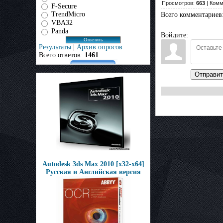
Просмотров:
663
| Комм
F-Secure
TrendMicro
Всего комментариев
VBA32
Panda
Войдите:
Результаты
|
Архив опросов
Всего ответов:
1461
Отправит
Autodesk 3ds Max 2010 [x32-x64]
Русская и Английская версия