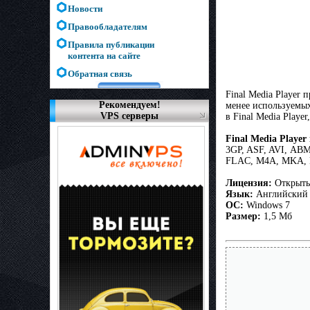
Новости
Правообладателям
Правила публикации
контента на сайте
Обратная связь
Final Media Player 
Рекомендуем!
менее используемы
VPS серверы
в Final Media Play
Final Media Playe
3GP, ASF, AVI, АВ
FLAC, M4A, MKA, 
Лицензия:
Открыты
Язык:
Английский
ОС:
Windows 7
Размер:
1,5 Мб