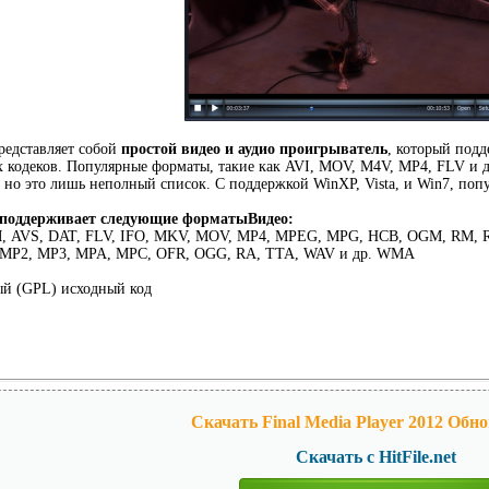
представляет собой
простой видео и аудио проигрыватель
, который подд
х кодеков. Популярные форматы, такие как AVI, MOV, M4V, MP4, FLV и
er, но это лишь неполный список. С поддержкой WinXP, Vista, и Win7, по
r поддерживает следующие форматыВидео:
М, AVS, DAT, FLV, IFO, MKV, MOV, MP4, MPEG, MPG, НСВ, OGM, RM,
MP2, MP3, MPA, MPC, OFR, OGG, RA, TTA, WAV и др. WMA
й (GPL) исходный код
Скачать Final Media Player 2012 Обно
Скачать с HitFile.net