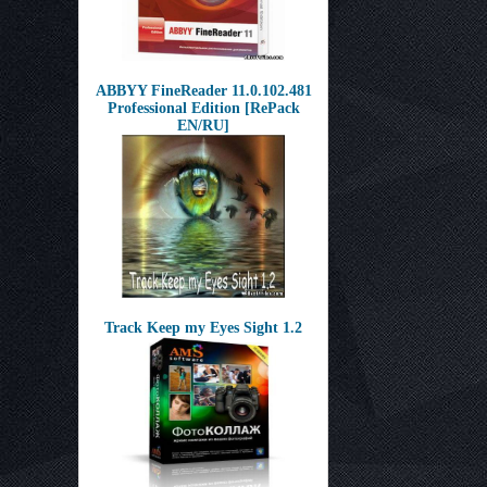
ABBYY FineReader 11.0.102.481
Professional Edition [RePack
EN/RU]
Track Keep my Eyes Sight 1.2