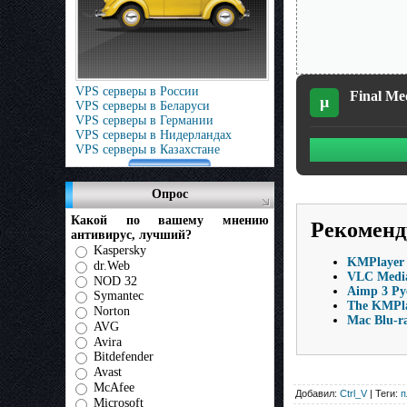
VPS серверы в России
Final Me
µ
VPS серверы в Беларуси
VPS серверы в Германии
VPS серверы в Нидерландах
VPS серверы в Казахстане
Опрос
Какой по вашему мнению
Рекоменд
антивирус, лучший?
Kaspersky
KMPlayer 
dr.Web
VLC Media
NOD 32
Aimp 3 Ру
Symantec
The KMPla
Norton
Mac Blu-r
AVG
Avira
Bitdefender
Avast
McAfee
Добавил:
Ctrl_V
| Теги:
п
Microsoft