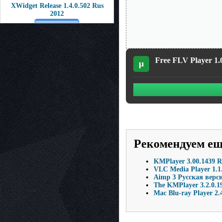
XWidget Release 1.4.0.502 Rus
2012
Free FLV Player 1.0
µ
Рекомендуем е
KMPlayer 3.00.1439 
VLC Media Player 1.1
Aimp 3 Русская верси
The KMPlayer 3.2.0.1
Mac Blu-ray Player 2