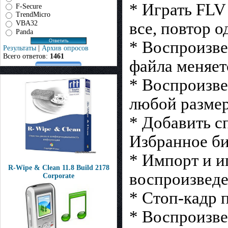
* Играть FLV
F-Secure
TrendMicro
VBA32
все, повтор о
Panda
* Воспроизв
Результаты
|
Архив опросов
Всего ответов:
1461
файла меняет
* Воспроизве
любой размер
* Добавить с
Избранное би
* Импорт и и
R-Wipe & Clean 11.8 Build 2178
воспроизвед
Corporate
* Стоп-кадр 
* Воспроизв