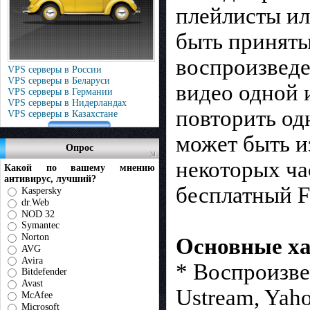
плейлисты ил
быть приняты
воспроизведе
VPS серверы в России
VPS серверы в Беларуси
видео одной 
VPS серверы в Германии
VPS серверы в Нидерландах
повторить одн
VPS серверы в Казахстане
может быть и
Опрос
некоторых ча
Какой по вашему мнению
антивирус, лучший?
бесплатный F
Kaspersky
dr.Web
NOD 32
Symantec
Norton
Основные ха
AVG
Avira
* Воспроизве
Bitdefender
Avast
Ustream, Yaho
McAfee
Microsoft