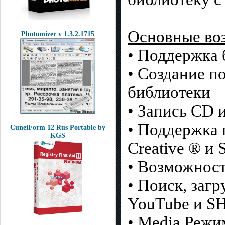
Основные во
Photomizer v 1.3.2.1715
• Поддержка 
• Создание по
библиотеки
• Запись CD
• Поддержка 
CuneiForm 12 Rus Portable by
KGS
Creative ® и 
• Возможност
• Поиск, загр
YouTube и SH
• Media Режи