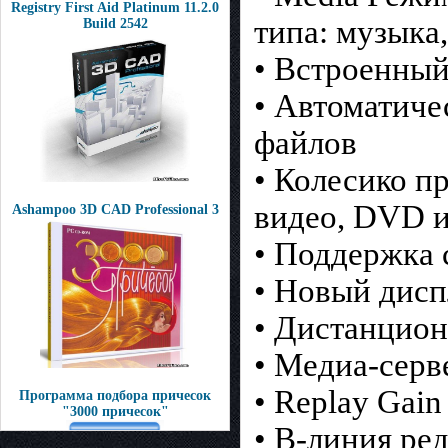
Registry First Aid Platinum 11.2.0
типа: музыка
Build 2542
• Встроенный
• Автоматиче
файлов
• Колесико п
видео, DVD 
Ashampoo 3D CAD Professional 3
• Поддержка 
• Новый дис
• Дистанцион
• Медиа-серв
• Replay Gai
Программа подбора причесок
"3000 причесок"
• В-линия ре