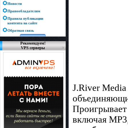
Новости
Правообладателям
Правила публикации
контента на сайте
Обратная связь
Рекомендуем!
VPS серверы
J.River Medi
объединяющий
Проигрывает 
включая MP3