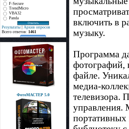
музыкальные 
F-Secure
TrendMicro
просматриват
VBA32
Panda
включить в р
Результаты
|
Архив опросов
музыку.
Всего ответов:
1461
Программа да
фотографий,
файле. Уника
медиа-коллек
телевизора. 
ФотоМАСТЕР 5.0
управления. 
портативных 
библиотеку с