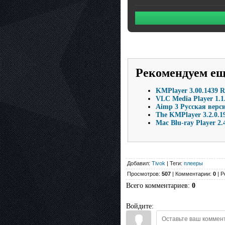
Рекомендуем е
KMPlayer 3.00.1439 
VLC Media Player 1.1
Aimp 3 Русская верси
The KMPlayer 3.2.0.1
Mac Blu-ray Player 2
Добавил:
Tivok
| Теги:
плееры
Просмотров:
507
| Комментарии:
0
| Р
Всего комментариев
:
0
Войдите: