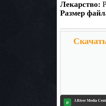
Лекарство:
P
Размер файл
Скачать 
J.River Media Cente
µ