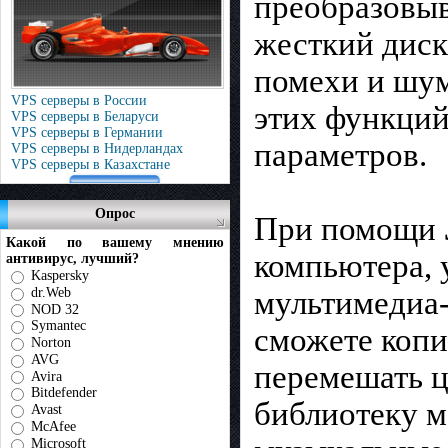
преобразовыв
жесткий диск
помехи и шум
VPS серверы в России
этих функций
VPS серверы в Беларуси
VPS серверы в Германии
параметров.
VPS серверы в Нидерландах
VPS серверы в Казахстане
Опрос
При помощи
Какой по вашему мнению
компьютера, 
антивирус, лучший?
Kaspersky
dr.Web
мультимедиа
NOD 32
Symantec
сможете копи
Norton
AVG
перемешать 
Avira
Bitdefender
библиотеку м
Avast
McAfee
Microsoft