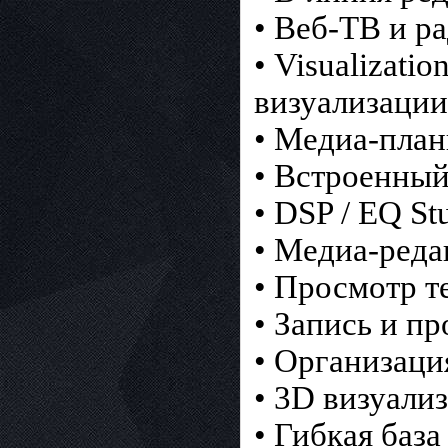
• Веб-ТВ и р
• Visualizati
визуализации
• Медиа-пла
• Встроенный
• DSP / EQ St
• Медиа-реда
• Просмотр т
• Запись и п
• Организац
• 3D визуали
• Гибкая баз