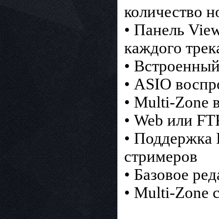
количество н
• Панель Vie
каждого тре
• Встроенны
• ASIO воспр
• Multi-Zone
• Web или FT
• Поддержка P
стримеров
• Базовое ре
• Multi-Zone