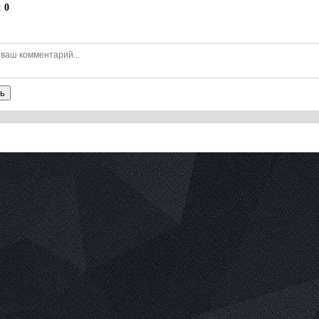
:
0
ь