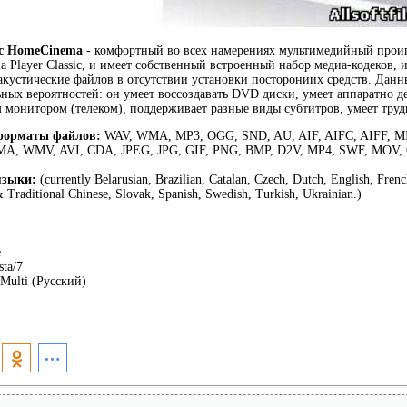
sic HomeCinema
- комфортный во всех намерениях мультимедийный проиг
a Player Classic, и имеет собственный встроенный набор медиа-кодеков,
акустические файлов в отсутствии установки посторониих средств. Дан
ых вероятностей: он умеет воссоздавать DVD диски, умеет аппаратно 
м монитором (телеком), поддерживает разные виды субтитров, умеет труди
форматы файлов
:
WAV, WMA, MP3, OGG, SND, AU, AIF, AIFC, AIFF, M
, WMV, AVI, CDA, JPEG, JPG, GIF, PNG, BMP, D2V, MP4, SWF, MOV,
языки
:
(currently Belarusian, Brazilian, Catalan, Czech, Dutch, English, Fren
& Traditional Chinese, Slovak, Spanish, Swedish, Turkish, Ukrainian.)
e
ta/7
Multi (Русский)