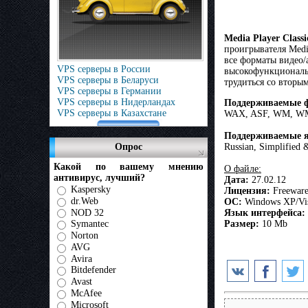
Media Player Clas
проигрывателя Medi
все форматы видео/
VPS серверы в России
высокофункциональн
VPS серверы в Беларуси
трудиться со вторы
VPS серверы в Германии
VPS серверы в Нидерландах
Поддерживаемые 
VPS серверы в Казахстане
WAX, ASF, WM, WMA
Поддерживаемые 
Опрос
Russian, Simplified 
Какой по вашему мнению
О файле:
антивирус, лучший?
Дата:
27.02.12
Kaspersky
Лицензия:
Freewar
dr.Web
ОС:
Windows XP/Vis
NOD 32
Язык интерфейса:
Symantec
Размер:
10 Mb
Norton
AVG
Avira
Bitdefender
Avast
McAfee
Microsoft