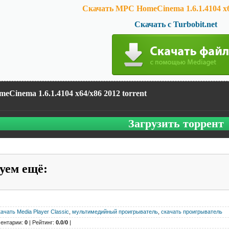
Скачать MPC HomeCinema 1.6.1.4104 x6
Скачать с Turbobit.net
Cinema 1.6.1.4104 x64/x86 2012 torrent
Загрузить торрент
уем ещё
:
качать Media Player Classic
,
мультимедийный проигрыватель
,
скачать проигрыватель
ентарии:
0
| Рейтинг:
0.0
/
0
|