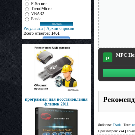
F-Secure
TrendMicro
VBA32
Panda
Результаты
|
Архив опросов
Всего ответов:
1461
MPC Home
µ
Рекоменд
программы для восстановления
флешек 2011
Добавил:
Tivok
| Теги:
с
Просмотров:
774
| Комм