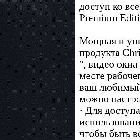
доступ ко вс
Premium Editi
Мощная и уни
продукта Chri
°, видео окн
месте рабоче
ваш любимый 
можно настро
· Для доступа
использовани
чтобы быть вс