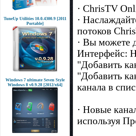
· ChrisTV On
· Наслаждайт
TuneUp Utilities 10.0.4300.9 [2011
Portable]
потоков Chri
· Вы можете 
Интерфейс: Н
"Добавить ка
"Добавить ка
Windows 7 ultimate Seven Style
канала в спи
Windows 8 v0.9.28 [2012/x64]
· Новые кана
используя Пр