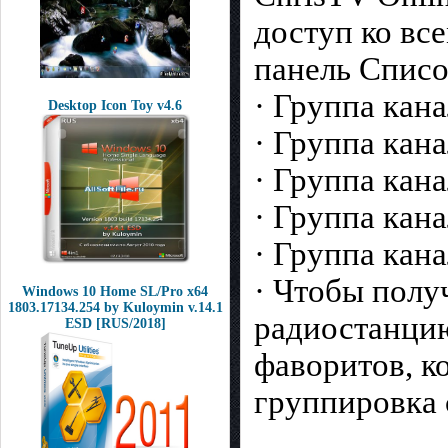
доступ ко вс
панель Списо
· Группа кана
Desktop Icon Toy v4.6
· Группа кана
· Группа кана
· Группа кана
· Группа кан
· Чтобы полу
Windows 10 Home SL/Pro x64
1803.17134.254 by Kuloymin v.14.1
радиостанцию
ESD [RUS/2018]
фаворитов, к
группировка 