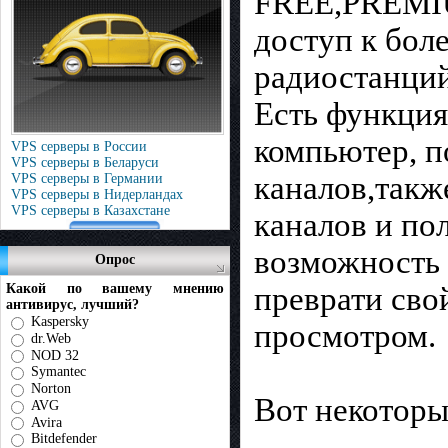
FREE,PREMIUM
доступ к бол
радиостанций
Есть функция
компьютер, п
VPS серверы в России
VPS серверы в Беларуси
каналов,такж
VPS серверы в Германии
VPS серверы в Нидерландах
VPS серверы в Казахстане
каналов и по
возможность 
Опрос
Какой по вашему мнению
преврати сво
антивирус, лучший?
Kaspersky
просмотром.
dr.Web
NOD 32
Symantec
Norton
Вот некоторы
AVG
Avira
Bitdefender