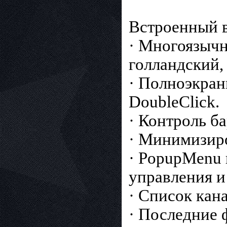
Встроенный в
· Многоязычн
голландский,
· Полноэкран
DoubleClick.
· Контроль ба
· Минимизиро
· PopupMenu
управления и
· Список кан
· Последние 