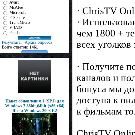
Avast
McAfee
· ChrisTV Onl
Microsoft
F-Secure
· Использова
TrendMicro
VBA32
чем 1800 + т
Panda
всех уголков 
Результаты
|
Архив опросов
Всего ответов:
1461
· Получите п
каналов и по
бонуса мы до
доступа к он
Пакет обновления 1 (SP1) для
Windows 7 86bit,64bit (x86,x64)
к фильмам то
Rus и Windows 2008 R2
ChrisTV Onli