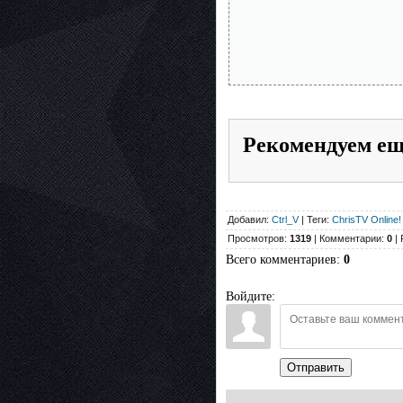
Рекомендуем е
Добавил:
Ctrl_V
| Теги:
ChrisTV Online!
Просмотров:
1319
| Комментарии:
0
| 
Всего комментариев
:
0
Войдите:
Отправить