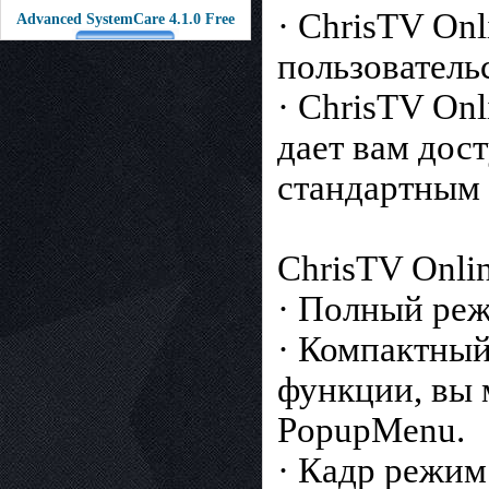
· ChrisTV Onl
Advanced SystemCare 4.1.0 Free
пользователь
· ChrisTV Onl
дает вам дос
стандартным
ChrisTV Onli
· Полный реж
· Компактный
функции, вы 
PopupMenu.
· Кадр режим