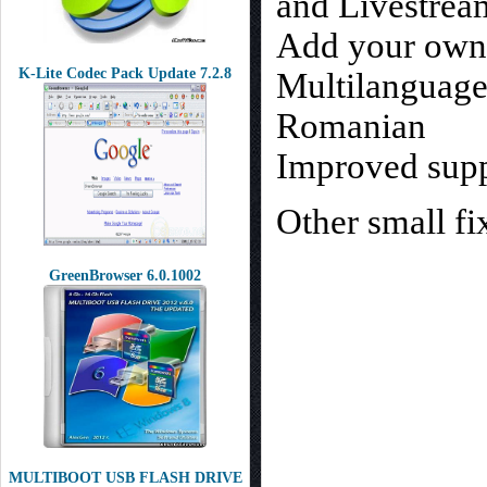
and Livestrea
Add your own 
K-Lite Codec Pack Update 7.2.8
Multilanguage 
Romanian
Improved supp
Other small f
GreenBrowser 6.0.1002
MULTIBOOT USB FLASH DRIVE