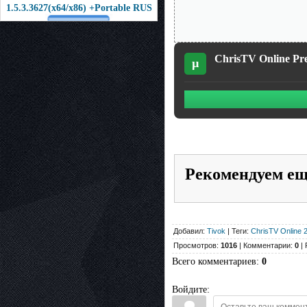
1.5.3.3627(x64/x86) +Portable RUS
ChrisTV Online Pre
µ
Рекомендуем е
Добавил:
Tivok
| Теги:
ChrisTV Online 
Просмотров:
1016
| Комментарии:
0
| 
Всего комментариев
:
0
Войдите: