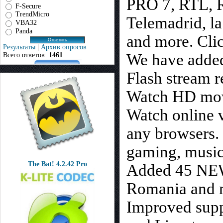
PRO 7, RTL, R
F-Secure
TrendMicro
Telemadrid, l
VBA32
Panda
and more. Clic
Результаты
|
Архив опросов
We have added
Всего ответов:
1461
Flash stream r
Watch HD movi
Watch online v
any browsers. 
gaming, music,
The Bat! 4.2.42 Pro
Added 45 NEW 
Romania and 
Improved supp