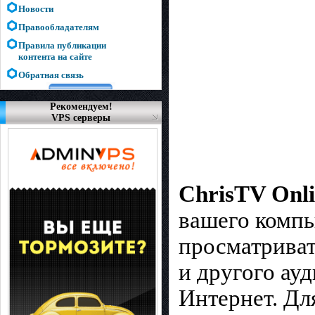
Новости
Правообладателям
Правила публикации
контента на сайте
Обратная связь
Рекомендуем!
VPS серверы
ChrisTV Onl
вашего компь
просматриват
и другого ау
Интернет. Для