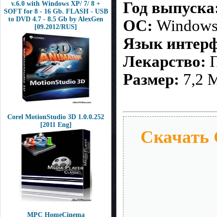
Год выпуска
v.6.0 with Windows XP/ 7/ 8 +
SOFT for 8 - 16 Gb. FLASH - USB
to DVD 4.7 - 8.5 Gb by AlexGen
ОС:
Windows 
[09.2012/RUS]
Язык интерф
Лекарство:
П
Размер:
7,2 
Corel MotionStudio 3D 1.0.0.252
[2011 Eng]
Скачать C
MPC HomeCinema