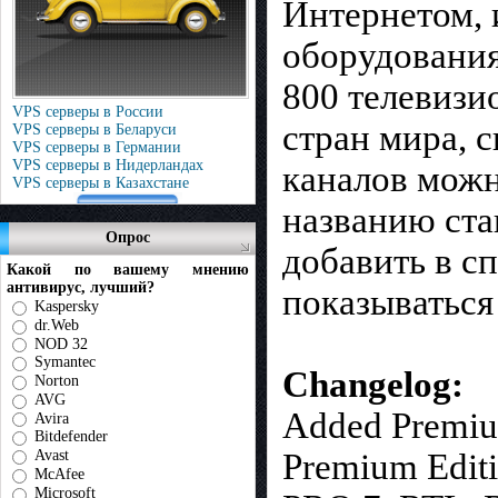
Интернетом, 
оборудования
800 телевизи
VPS серверы в России
стран мира, 
VPS серверы в Беларуси
VPS серверы в Германии
VPS серверы в Нидерландах
каналов можно
VPS серверы в Казахстане
названию ста
Опрос
добавить в с
Какой по вашему мнению
антивирус, лучший?
показываться
Kaspersky
dr.Web
NOD 32
Symantec
Changelog:
Norton
AVG
Added Premium
Avira
Bitdefender
Premium Edit
Avast
McAfee
Microsoft