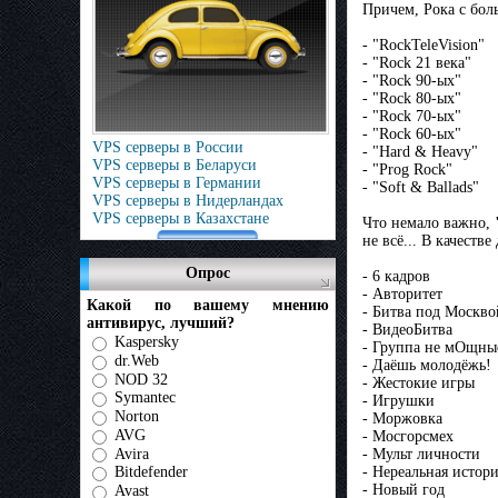
Причем, Рока с бол
- "RockTeleVision"
- "Rock 21 века"
- "Rock 90-ых"
- "Rock 80-ых"
- "Rock 70-ых"
- "Rock 60-ых"
VPS серверы в России
- "Hard & Heavy"
VPS серверы в Беларуси
- "Prog Rock"
VPS серверы в Германии
- "Soft & Ballads"
VPS серверы в Нидерландах
VPS серверы в Казахстане
Что немало важно,
не всё... В качест
Опрос
- 6 кадров
- Авторитет
Какой по вашему мнению
- Битва под Москво
антивирус, лучший?
- ВидеоБитва
Kaspersky
- Группа не мОщны
dr.Web
- Даёшь молодёжь!
NOD 32
- Жестокие игры
Symantec
- Игрушки
Norton
- Моржовка
AVG
- Мосгорсмех
Avira
- Мульт личности
- Нереальная истор
Bitdefender
- Новый год
Avast