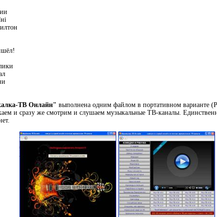
ции
їні
хилтон
ишёл!
лики
ал
ни
алка-ТВ Онлайн"
выполнена одним файлом в портативном варианте (Por
скаем и сразу же смотрим и слушаем музыкальные ТВ-каналы. Единственн
нет.