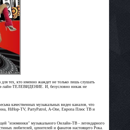
для тех, кто именно жаждет не только лишь слушать
 он-лайн-ТЕЛЕВИДЕНИЕ. И, безусловно никак не
весьма качественных музыкальных видео каналов, что
на, HiHop-TV, PartyPatrol, A-One, Европа Плюс ТВ и
тоящей "изюминки" музыкального Онлайн-ТВ - легендарного
истиных любителей, ценителей и фанатов настоящего Рока.