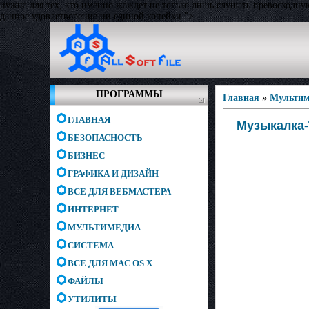
нужна для тех, кто именно жаждет не только лишь слушать превосходн
данное удовлетворение ни единой копейки.">
ПРОГРАММЫ
Главная
»
Мультим
ГЛАВНАЯ
Музыкалка-Т
БЕЗОПАСНОСТЬ
БИЗНЕС
ГРАФИКА И ДИЗАЙН
ВСЕ ДЛЯ ВЕБМАСТЕРА
ИНТЕРНЕТ
МУЛЬТИМЕДИА
СИСТЕМА
ВСЕ ДЛЯ MAC OS X
ФАЙЛЫ
УТИЛИТЫ