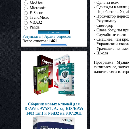
- Одна за всех
McAfee
- Однажды в мили
Microsoft
- Пороблено в Укра
F-Secure
- Прожектор перис
TrendMicro
- Ржунимагу
VBA32
- Светофор
Panda
- Слава богу, ты пр
- Случайные связи
Результаты
|
Архив опросов
- Смешнее, чем кро
Всего ответов:
1461
- Украинский кварт
- Уральские пельме
- Школа
Программа
"Музык
скачиваем ее, запу
наличие сети интер
Сборник новых ключей для
Dr.Web, AVAST, Avira, KIS/KAV(
1483 шт.) и Nod32 на 9.07.2011