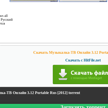
s all
Русский
ется
Скачать Музыкалка-ТВ Онлайн 3.12 Portab
Скачать с HitFile.net
а-ТВ Онлайн 3.12 Portable Rus [2012] torrent
Загрузить торрент