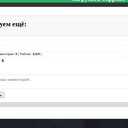
уем ещё
:
ментарии:
0
| Рейтинг:
0.0
/
0
|
:
0
ь