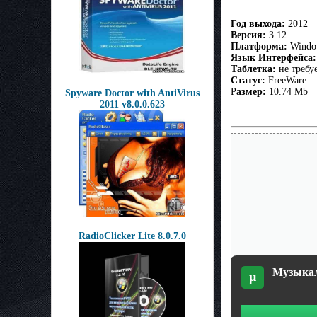
Год выхода:
2012
Версия:
3.12
Платформа:
Window
Язык Интерфейса:
Таблетка:
не требу
Статус:
FreeWare
Р
азмер:
10.74 Mb
Spyware Doctor with AntiVirus
2011 v8.0.0.623
RadioClicker Lite 8.0.7.0
Музыкалк
µ