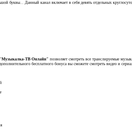
ьшой буквы... Данный канал включает в себя девять отдельных круглосу
"Музыкалка-ТВ Онлайн"
позволяет смотреть все транслируемые музы
ве дополнительного бесплатного бонуса вы сможете смотреть видео и сери
й
е
ия