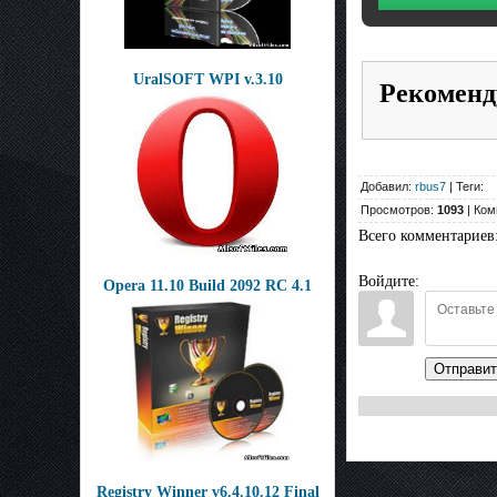
UralSOFT WPI v.3.10
Рекоменд
Добавил:
rbus7
| Теги:
Просмотров:
1093
| Ком
Всего комментариев
Войдите:
Opera 11.10 Build 2092 RC 4.1
Отправит
Registry Winner v6.4.10.12 Final